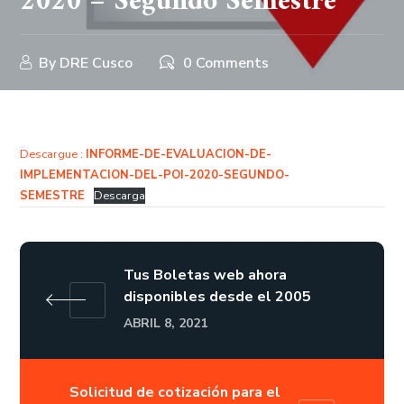
2020 – Segundo Semestre
By
DRE Cusco
0 Comments
Descargue :
INFORME-DE-EVALUACION-DE-
IMPLEMENTACION-DEL-POI-2020-SEGUNDO-
SEMESTRE
Descarga
Tus Boletas web ahora
disponibles desde el 2005
ABRIL 8, 2021
Solicitud de cotización para el