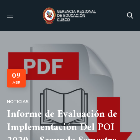
09
ABR
NOTICIAS
Informe de Evaluación de
Implementación Del POI