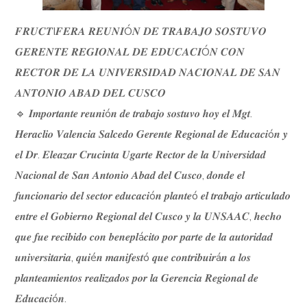
𝑭𝑹𝑼𝑪𝑻I𝑭𝑬𝑹𝑨 𝑹𝑬𝑼𝑵𝑰Ó𝑵 𝑫𝑬 𝑻𝑹𝑨𝑩𝑨𝑱𝑶 𝑺𝑶𝑺𝑻𝑼𝑽𝑶
𝑮𝑬𝑹𝑬𝑵𝑻𝑬 𝑹𝑬𝑮𝑰𝑶𝑵𝑨𝑳 𝑫𝑬 𝑬𝑫𝑼𝑪𝑨𝑪𝑰Ó𝑵 𝑪𝑶𝑵
𝑹𝑬𝑪𝑻𝑶𝑹 𝑫𝑬 𝑳𝑨 𝑼𝑵𝑰𝑽𝑬𝑹𝑺𝑰𝑫𝑨𝑫 𝑵𝑨𝑪𝑰𝑶𝑵𝑨𝑳 𝑫𝑬 𝑺𝑨𝑵
𝑨𝑵𝑻𝑶𝑵𝑰𝑶 𝑨𝑩𝑨𝑫 𝑫𝑬𝑳 𝑪𝑼𝑺𝑪𝑶
🔹 𝑰𝒎𝒑𝒐𝒓𝒕𝒂𝒏𝒕𝒆 𝒓𝒆𝒖𝒏𝒊ó𝒏 𝒅𝒆 𝒕𝒓𝒂𝒃𝒂𝒋𝒐 𝒔𝒐𝒔𝒕𝒖𝒗𝒐 𝒉𝒐𝒚 𝒆𝒍 𝑴𝒈𝒕.
𝑯𝒆𝒓𝒂𝒄𝒍𝒊𝒐 𝑽𝒂𝒍𝒆𝒏𝒄𝒊𝒂 𝑺𝒂𝒍𝒄𝒆𝒅𝒐 𝑮𝒆𝒓𝒆𝒏𝒕𝒆 𝑹𝒆𝒈𝒊𝒐𝒏𝒂𝒍 𝒅𝒆 𝑬𝒅𝒖𝒄𝒂𝒄𝒊ó𝒏 𝒚
𝒆𝒍 𝑫𝒓. 𝑬𝒍𝒆𝒂𝒛𝒂𝒓 𝑪𝒓𝒖𝒄𝒊𝒏𝒕𝒂 𝑼𝒈𝒂𝒓𝒕𝒆 𝑹𝒆𝒄𝒕𝒐𝒓 𝒅𝒆 𝒍𝒂 𝑼𝒏𝒊𝒗𝒆𝒓𝒔𝒊𝒅𝒂𝒅
𝑵𝒂𝒄𝒊𝒐𝒏𝒂𝒍 𝒅𝒆 𝑺𝒂𝒏 𝑨𝒏𝒕𝒐𝒏𝒊𝒐 𝑨𝒃𝒂𝒅 𝒅𝒆𝒍 𝑪𝒖𝒔𝒄𝒐, 𝒅𝒐𝒏𝒅𝒆 𝒆𝒍
𝒇𝒖𝒏𝒄𝒊𝒐𝒏𝒂𝒓𝒊𝒐 𝒅𝒆𝒍 𝒔𝒆𝒄𝒕𝒐𝒓 𝒆𝒅𝒖𝒄𝒂𝒄𝒊ó𝒏 𝒑𝒍𝒂𝒏𝒕𝒆ó 𝒆𝒍 𝒕𝒓𝒂𝒃𝒂𝒋𝒐 𝒂𝒓𝒕𝒊𝒄𝒖𝒍𝒂𝒅𝒐
𝒆𝒏𝒕𝒓𝒆 𝒆𝒍 𝑮𝒐𝒃𝒊𝒆𝒓𝒏𝒐 𝑹𝒆𝒈𝒊𝒐𝒏𝒂𝒍 𝒅𝒆𝒍 𝑪𝒖𝒔𝒄𝒐 𝒚 𝒍𝒂 𝑼𝑵𝑺𝑨𝑨𝑪, 𝒉𝒆𝒄𝒉𝒐
𝒒𝒖𝒆 𝒇𝒖𝒆 𝒓𝒆𝒄𝒊𝒃𝒊𝒅𝒐 𝒄𝒐𝒏 𝒃𝒆𝒏𝒆𝒑𝒍á𝒄𝒊𝒕𝒐 𝒑𝒐𝒓 𝒑𝒂𝒓𝒕𝒆 𝒅𝒆 𝒍𝒂 𝒂𝒖𝒕𝒐𝒓𝒊𝒅𝒂𝒅
𝒖𝒏𝒊𝒗𝒆𝒓𝒔𝒊𝒕𝒂𝒓𝒊𝒂, 𝒒𝒖𝒊é𝒏 𝒎𝒂𝒏𝒊𝒇𝒆𝒔𝒕ó 𝒒𝒖𝒆 𝒄𝒐𝒏𝒕𝒓𝒊𝒃𝒖𝒊𝒓á𝒏 𝒂 𝒍𝒐𝒔
𝒑𝒍𝒂𝒏𝒕𝒆𝒂𝒎𝒊𝒆𝒏𝒕𝒐𝒔 𝒓𝒆𝒂𝒍𝒊𝒛𝒂𝒅𝒐𝒔 𝒑𝒐𝒓 𝒍𝒂 𝑮𝒆𝒓𝒆𝒏𝒄𝒊𝒂 𝑹𝒆𝒈𝒊𝒐𝒏𝒂𝒍 𝒅𝒆
𝑬𝒅𝒖𝒄𝒂𝒄𝒊ó𝒏.