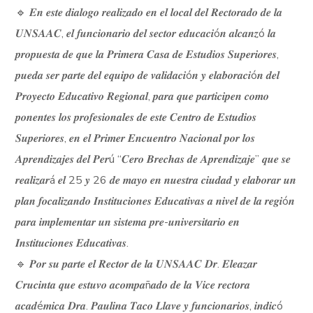
🔹 𝑬𝒏 𝒆𝒔𝒕𝒆 𝒅𝒊𝒂𝒍𝒐𝒈𝒐 𝒓𝒆𝒂𝒍𝒊𝒛𝒂𝒅𝒐 𝒆𝒏 𝒆𝒍 𝒍𝒐𝒄𝒂𝒍 𝒅𝒆𝒍 𝑹𝒆𝒄𝒕𝒐𝒓𝒂𝒅𝒐 𝒅𝒆 𝒍𝒂
𝑼𝑵𝑺𝑨𝑨𝑪, 𝒆𝒍 𝒇𝒖𝒏𝒄𝒊𝒐𝒏𝒂𝒓𝒊𝒐 𝒅𝒆𝒍 𝒔𝒆𝒄𝒕𝒐𝒓 𝒆𝒅𝒖𝒄𝒂𝒄𝒊ó𝒏 𝒂𝒍𝒄𝒂𝒏𝒛ó 𝒍𝒂
𝒑𝒓𝒐𝒑𝒖𝒆𝒔𝒕𝒂 𝒅𝒆 𝒒𝒖𝒆 𝒍𝒂 𝑷𝒓𝒊𝒎𝒆𝒓𝒂 𝑪𝒂𝒔𝒂 𝒅𝒆 𝑬𝒔𝒕𝒖𝒅𝒊𝒐𝒔 𝑺𝒖𝒑𝒆𝒓𝒊𝒐𝒓𝒆𝒔,
𝒑𝒖𝒆𝒅𝒂 𝒔𝒆𝒓 𝒑𝒂𝒓𝒕𝒆 𝒅𝒆𝒍 𝒆𝒒𝒖𝒊𝒑𝒐 𝒅𝒆 𝒗𝒂𝒍𝒊𝒅𝒂𝒄𝒊ó𝒏 𝒚 𝒆𝒍𝒂𝒃𝒐𝒓𝒂𝒄𝒊ó𝒏 𝒅𝒆𝒍
𝑷𝒓𝒐𝒚𝒆𝒄𝒕𝒐 𝑬𝒅𝒖𝒄𝒂𝒕𝒊𝒗𝒐 𝑹𝒆𝒈𝒊𝒐𝒏𝒂𝒍, 𝒑𝒂𝒓𝒂 𝒒𝒖𝒆 𝒑𝒂𝒓𝒕𝒊𝒄𝒊𝒑𝒆𝒏 𝒄𝒐𝒎𝒐
𝒑𝒐𝒏𝒆𝒏𝒕𝒆𝒔 𝒍𝒐𝒔 𝒑𝒓𝒐𝒇𝒆𝒔𝒊𝒐𝒏𝒂𝒍𝒆𝒔 𝒅𝒆 𝒆𝒔𝒕𝒆 𝑪𝒆𝒏𝒕𝒓𝒐 𝒅𝒆 𝑬𝒔𝒕𝒖𝒅𝒊𝒐𝒔
𝑺𝒖𝒑𝒆𝒓𝒊𝒐𝒓𝒆𝒔, 𝒆𝒏 𝒆𝒍 𝑷𝒓𝒊𝒎𝒆𝒓 𝑬𝒏𝒄𝒖𝒆𝒏𝒕𝒓𝒐 𝑵𝒂𝒄𝒊𝒐𝒏𝒂𝒍 𝒑𝒐𝒓 𝒍𝒐𝒔
𝑨𝒑𝒓𝒆𝒏𝒅𝒊𝒛𝒂𝒋𝒆𝒔 𝒅𝒆𝒍 𝑷𝒆𝒓ú “𝑪𝒆𝒓𝒐 𝑩𝒓𝒆𝒄𝒉𝒂𝒔 𝒅𝒆 𝑨𝒑𝒓𝒆𝒏𝒅𝒊𝒛𝒂𝒋𝒆” 𝒒𝒖𝒆 𝒔𝒆
𝒓𝒆𝒂𝒍𝒊𝒛𝒂𝒓á 𝒆𝒍 25 𝒚 26 𝒅𝒆 𝒎𝒂𝒚𝒐 𝒆𝒏 𝒏𝒖𝒆𝒔𝒕𝒓𝒂 𝒄𝒊𝒖𝒅𝒂𝒅 𝒚 𝒆𝒍𝒂𝒃𝒐𝒓𝒂𝒓 𝒖𝒏
𝒑𝒍𝒂𝒏 𝒇𝒐𝒄𝒂𝒍𝒊𝒛𝒂𝒏𝒅𝒐 𝑰𝒏𝒔𝒕𝒊𝒕𝒖𝒄𝒊𝒐𝒏𝒆𝒔 𝑬𝒅𝒖𝒄𝒂𝒕𝒊𝒗𝒂𝒔 𝒂 𝒏𝒊𝒗𝒆𝒍 𝒅𝒆 𝒍𝒂 𝒓𝒆𝒈𝒊ó𝒏
𝒑𝒂𝒓𝒂 𝒊𝒎𝒑𝒍𝒆𝒎𝒆𝒏𝒕𝒂𝒓 𝒖𝒏 𝒔𝒊𝒔𝒕𝒆𝒎𝒂 𝒑𝒓𝒆-𝒖𝒏𝒊𝒗𝒆𝒓𝒔𝒊𝒕𝒂𝒓𝒊𝒐 𝒆𝒏
𝑰𝒏𝒔𝒕𝒊𝒕𝒖𝒄𝒊𝒐𝒏𝒆𝒔 𝑬𝒅𝒖𝒄𝒂𝒕𝒊𝒗𝒂𝒔.
🔹 𝑷𝒐𝒓 𝒔𝒖 𝒑𝒂𝒓𝒕𝒆 𝒆𝒍 𝑹𝒆𝒄𝒕𝒐𝒓 𝒅𝒆 𝒍𝒂 𝑼𝑵𝑺𝑨𝑨𝑪 𝑫𝒓. 𝑬𝒍𝒆𝒂𝒛𝒂𝒓
𝑪𝒓𝒖𝒄𝒊𝒏𝒕𝒂 𝒒𝒖𝒆 𝒆𝒔𝒕𝒖𝒗𝒐 𝒂𝒄𝒐𝒎𝒑𝒂ñ𝒂𝒅𝒐 𝒅𝒆 𝒍𝒂 𝑽𝒊𝒄𝒆 𝒓𝒆𝒄𝒕𝒐𝒓𝒂
𝒂𝒄𝒂𝒅é𝒎𝒊𝒄𝒂 𝑫𝒓𝒂. 𝑷𝒂𝒖𝒍𝒊𝒏𝒂 𝑻𝒂𝒄𝒐 𝑳𝒍𝒂𝒗𝒆 𝒚 𝒇𝒖𝒏𝒄𝒊𝒐𝒏𝒂𝒓𝒊𝒐𝒔, 𝒊𝒏𝒅𝒊𝒄ó