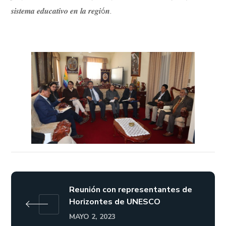
𝒔𝒊𝒔𝒕𝒆𝒎𝒂 𝒆𝒅𝒖𝒄𝒂𝒕𝒊𝒗𝒐 𝒆𝒏 𝒍𝒂 𝒓𝒆𝒈𝒊ó𝒏.
Reunión con representantes de
Horizontes de UNESCO
MAYO 2, 2023