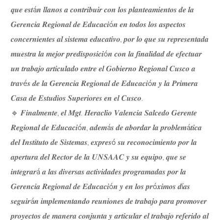
𝒒𝒖𝒆 𝒆𝒔𝒕á𝒏 𝒍𝒍𝒂𝒏𝒐𝒔 𝒂 𝒄𝒐𝒏𝒕𝒓𝒊𝒃𝒖𝒊𝒓 𝒄𝒐𝒏 𝒍𝒐𝒔 𝒑𝒍𝒂𝒏𝒕𝒆𝒂𝒎𝒊𝒆𝒏𝒕𝒐𝒔 𝒅𝒆 𝒍𝒂
𝑮𝒆𝒓𝒆𝒏𝒄𝒊𝒂 𝑹𝒆𝒈𝒊𝒐𝒏𝒂𝒍 𝒅𝒆 𝑬𝒅𝒖𝒄𝒂𝒄𝒊ó𝒏 𝒆𝒏 𝒕𝒐𝒅𝒐𝒔 𝒍𝒐𝒔 𝒂𝒔𝒑𝒆𝒄𝒕𝒐𝒔
𝒄𝒐𝒏𝒄𝒆𝒓𝒏𝒊𝒆𝒏𝒕𝒆𝒔 𝒂𝒍 𝒔𝒊𝒔𝒕𝒆𝒎𝒂 𝒆𝒅𝒖𝒄𝒂𝒕𝒊𝒗𝒐, 𝒑𝒐𝒓 𝒍𝒐 𝒒𝒖𝒆 𝒔𝒖 𝒓𝒆𝒑𝒓𝒆𝒔𝒆𝒏𝒕𝒂𝒅𝒂
𝒎𝒖𝒆𝒔𝒕𝒓𝒂 𝒍𝒂 𝒎𝒆𝒋𝒐𝒓 𝒑𝒓𝒆𝒅𝒊𝒔𝒑𝒐𝒔𝒊𝒄𝒊ó𝒏 𝒄𝒐𝒏 𝒍𝒂 𝒇𝒊𝒏𝒂𝒍𝒊𝒅𝒂𝒅 𝒅𝒆 𝒆𝒇𝒆𝒄𝒕𝒖𝒂𝒓
𝒖𝒏 𝒕𝒓𝒂𝒃𝒂𝒋𝒐 𝒂𝒓𝒕𝒊𝒄𝒖𝒍𝒂𝒅𝒐 𝒆𝒏𝒕𝒓𝒆 𝒆𝒍 𝑮𝒐𝒃𝒊𝒆𝒓𝒏𝒐 𝑹𝒆𝒈𝒊𝒐𝒏𝒂𝒍 𝑪𝒖𝒔𝒄𝒐 𝒂
𝒕𝒓𝒂𝒗é𝒔 𝒅𝒆 𝒍𝒂 𝑮𝒆𝒓𝒆𝒏𝒄𝒊𝒂 𝑹𝒆𝒈𝒊𝒐𝒏𝒂𝒍 𝒅𝒆 𝑬𝒅𝒖𝒄𝒂𝒄𝒊ó𝒏 𝒚 𝒍𝒂 𝑷𝒓𝒊𝒎𝒆𝒓𝒂
𝑪𝒂𝒔𝒂 𝒅𝒆 𝑬𝒔𝒕𝒖𝒅𝒊𝒐𝒔 𝑺𝒖𝒑𝒆𝒓𝒊𝒐𝒓𝒆𝒔 𝒆𝒏 𝒆𝒍 𝑪𝒖𝒔𝒄𝒐.
🔹 𝑭𝒊𝒏𝒂𝒍𝒎𝒆𝒏𝒕𝒆, 𝒆𝒍 𝑴𝒈𝒕. 𝑯𝒆𝒓𝒂𝒄𝒍𝒊𝒐 𝑽𝒂𝒍𝒆𝒏𝒄𝒊𝒂 𝑺𝒂𝒍𝒄𝒆𝒅𝒐 𝑮𝒆𝒓𝒆𝒏𝒕𝒆
𝑹𝒆𝒈𝒊𝒐𝒏𝒂𝒍 𝒅𝒆 𝑬𝒅𝒖𝒄𝒂𝒄𝒊ó𝒏, 𝒂𝒅𝒆𝒎á𝒔 𝒅𝒆 𝒂𝒃𝒐𝒓𝒅𝒂𝒓 𝒍𝒂 𝒑𝒓𝒐𝒃𝒍𝒆𝒎á𝒕𝒊𝒄𝒂
𝒅𝒆𝒍 𝑰𝒏𝒔𝒕𝒊𝒕𝒖𝒕𝒐 𝒅𝒆 𝑺𝒊𝒔𝒕𝒆𝒎𝒂𝒔, 𝒆𝒙𝒑𝒓𝒆𝒔ó 𝒔𝒖 𝒓𝒆𝒄𝒐𝒏𝒐𝒄𝒊𝒎𝒊𝒆𝒏𝒕𝒐 𝒑𝒐𝒓 𝒍𝒂
𝒂𝒑𝒆𝒓𝒕𝒖𝒓𝒂 𝒅𝒆𝒍 𝑹𝒆𝒄𝒕𝒐𝒓 𝒅𝒆 𝒍𝒂 𝑼𝑵𝑺𝑨𝑨𝑪 𝒚 𝒔𝒖 𝒆𝒒𝒖𝒊𝒑𝒐, 𝒒𝒖𝒆 𝒔𝒆
𝒊𝒏𝒕𝒆𝒈𝒓𝒂𝒓á 𝒂 𝒍𝒂𝒔 𝒅𝒊𝒗𝒆𝒓𝒔𝒂𝒔 𝒂𝒄𝒕𝒊𝒗𝒊𝒅𝒂𝒅𝒆𝒔 𝒑𝒓𝒐𝒈𝒓𝒂𝒎𝒂𝒅𝒂𝒔 𝒑𝒐𝒓 𝒍𝒂
𝑮𝒆𝒓𝒆𝒏𝒄𝒊𝒂 𝑹𝒆𝒈𝒊𝒐𝒏𝒂𝒍 𝒅𝒆 𝑬𝒅𝒖𝒄𝒂𝒄𝒊ó𝒏 𝒚 𝒆𝒏 𝒍𝒐𝒔 𝒑𝒓ó𝒙𝒊𝒎𝒐𝒔 𝒅í𝒂𝒔
𝒔𝒆𝒈𝒖𝒊𝒓á𝒏 𝒊𝒎𝒑𝒍𝒆𝒎𝒆𝒏𝒕𝒂𝒏𝒅𝒐 𝒓𝒆𝒖𝒏𝒊𝒐𝒏𝒆𝒔 𝒅𝒆 𝒕𝒓𝒂𝒃𝒂𝒋𝒐 𝒑𝒂𝒓𝒂 𝒑𝒓𝒐𝒎𝒐𝒗𝒆𝒓
𝒑𝒓𝒐𝒚𝒆𝒄𝒕𝒐𝒔 𝒅𝒆 𝒎𝒂𝒏𝒆𝒓𝒂 𝒄𝒐𝒏𝒋𝒖𝒏𝒕𝒂 𝒚 𝒂𝒓𝒕𝒊𝒄𝒖𝒍𝒂𝒓 𝒆𝒍 𝒕𝒓𝒂𝒃𝒂𝒋𝒐 𝒓𝒆𝒇𝒆𝒓𝒊𝒅𝒐 𝒂𝒍