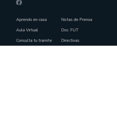
Aprendo en casa
Notas de Prensa
Aula Virtual
Doc. FUT
Consulta tu tramite
Directivas
Boletas de pago
Cotizaciones