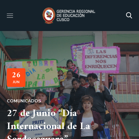
26
JUN
COMUNICADOS
27 de Junio “Día
Internacional de La