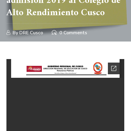
admisión 2019 al Colegio de
Alto Rendimiento Cusco
By
DRE Cusco
0 Comments