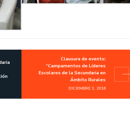
Clausura de evento:
daria
“Campamentos de Líderes
Escolares de la Secundaria en
ción
Ámbito Rurales
DICIEMBRE 3, 2018