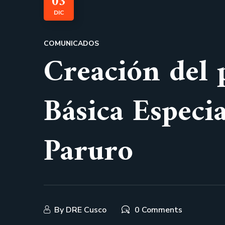
03
DIC
COMUNICADOS
Creación del
Básica Especi
Paruro
By
DRE Cusco
0 Comments