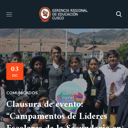
03
DIC
COMUNICADOS
Clausura de evento:
“Campamentos de Líderes