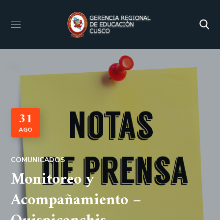
31
AGO
COMUNICADOS
Monitoreo y
Acompañamiento –