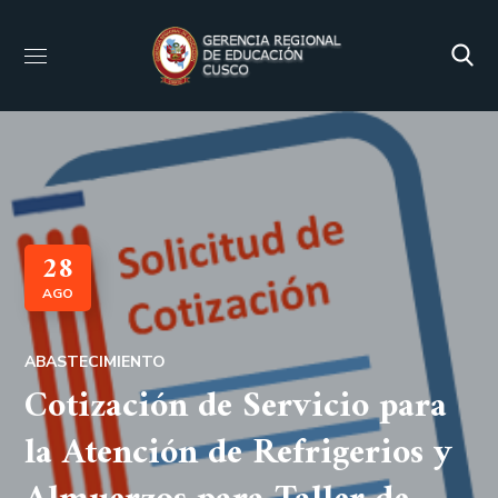
28
AGO
ABASTECIMIENTO
Cotización de Servicio para
la Atención de Refrigerios y