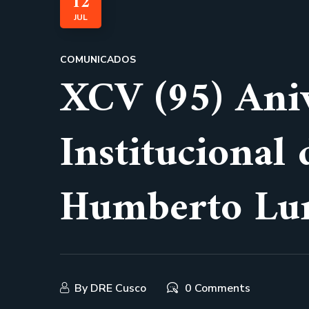
12
JUL
COMUNICADOS
XCV (95) Aniv
Institucional 
Humberto Lu
By
DRE Cusco
0 Comments