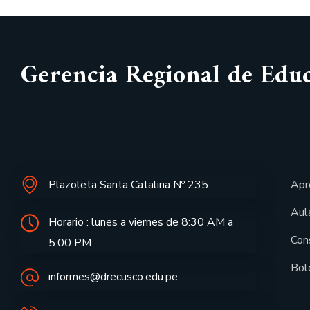
Gerencia Regional de Edu
Plazoleta Santa Catalina Nº 235
Apr
Aula
Horario : lunes a viernes de 8:30 AM a
Con
5:00 PM
Bol
informes@drecusco.edu.pe