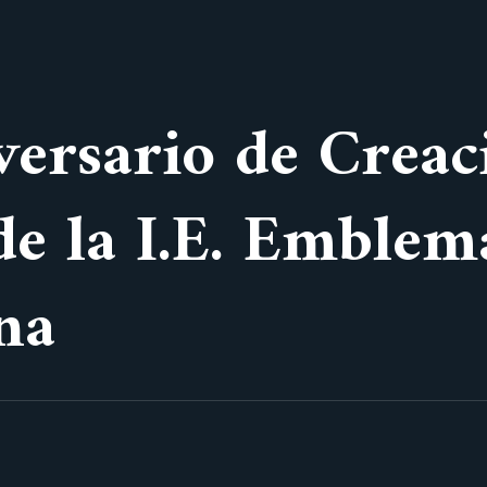
ersario de Creac
de la I.E. Emblem
na