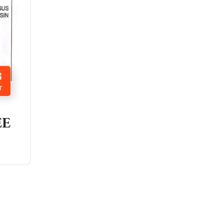
3
T
EE