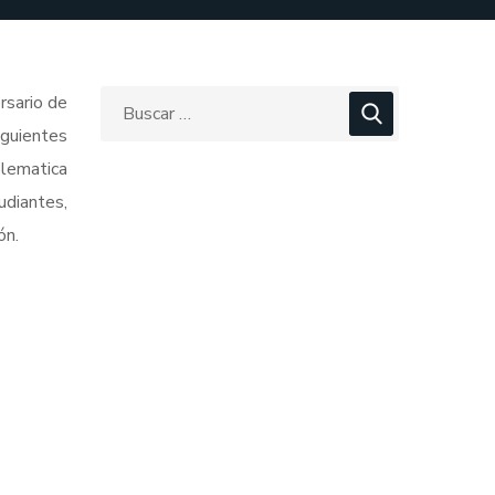
rsario de
iguientes
blematica
udiantes,
ón.