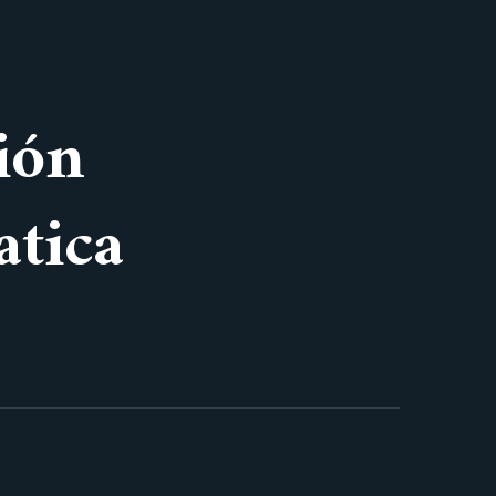
ión
atica