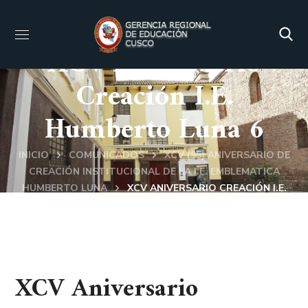
XCV Aniversario
Creación I.E.
Humberto Luna 6
INICIO
COMUNICADOS
XCV (95) ANIVERSARIO DE
CREACIÓN INSTITUCIONAL DE LA I.E. EMBLEMATICA
HUMBERTO LUNA
XCV ANIVERSARIO CREACIÓN I.E.
HUMBERTO LUNA 6
XCV Aniversario