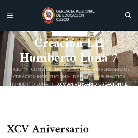
XCV Aniversario
Creación I.E.
Humberto Luna 7
INICIO
COMUNICADOS
XCV (95) ANIVERSARIO DE
CREACIÓN INSTITUCIONAL DE LA I.E. EMBLEMATICA
HUMBERTO LUNA
XCV ANIVERSARIO CREACIÓN I.E.
HUMBERTO LUNA 7
XCV Aniversario