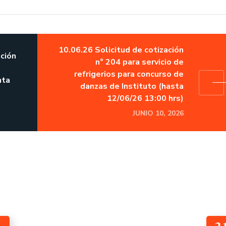
10.06.26 Solicitud de cotización
ación
n° 204 para servicio de
refrigerios para concurso de
nta
danzas de Instituto (hasta
12/06/26 13:00 hrs)
JUNIO 10, 2026