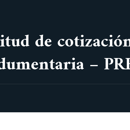
itud de cotizació
indumentaria – P