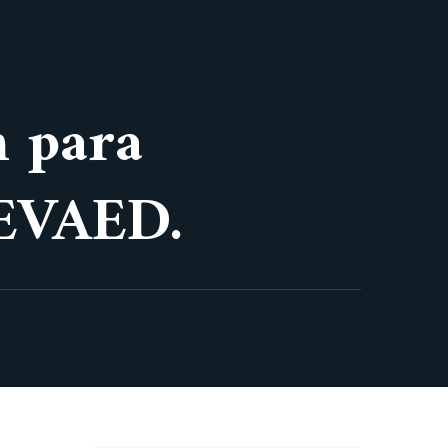
n para
REVAED.