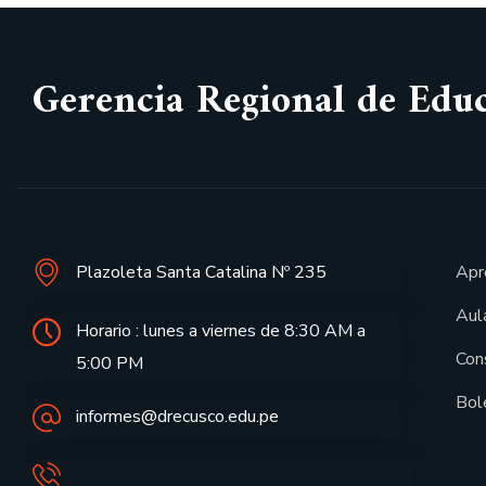
Gerencia Regional de Edu
Plazoleta Santa Catalina Nº 235
Apr
Aula
Horario : lunes a viernes de 8:30 AM a
Con
5:00 PM
Bol
informes@drecusco.edu.pe