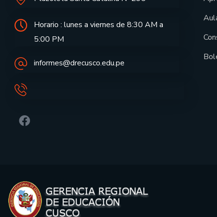
Aula
Horario : lunes a viernes de 8:30 AM a
Con
5:00 PM
Bol
informes@drecusco.edu.pe