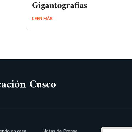
Gigantografias
LEER MÁS
cación Cusco
endo en casa
Notas de Prensa