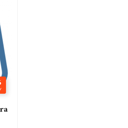
6
V
ara