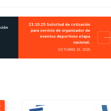
23.10.25 Solicitud de cotización
ación
para servicio de organizador de
eventos deportivos etapa
nacional.
OCTUBRE 23, 2025
5