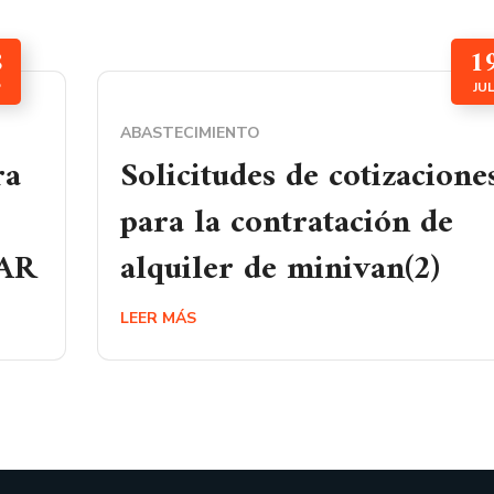
8
1
P
JU
ABASTECIMIENTO
ra
Solicitudes de cotizacione
para la contratación de
NAR
alquiler de minivan(2)
LEER MÁS