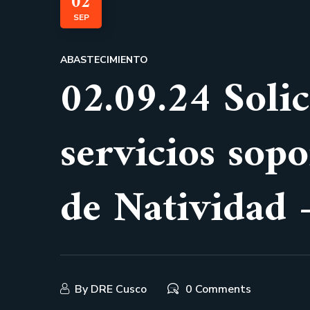
02
SEP
ABASTECIMIENTO
02.09.24 Solic
servicios sop
de Natividad 
By
DRE Cusco
0 Comments