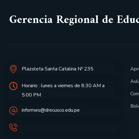
Gerencia Regional de Edu
Plazoleta Santa Catalina Nº 235
Apr
Aula
Horario : lunes a viernes de 8:30 AM a
Con
5:00 PM
Bol
informes@drecusco.edu.pe