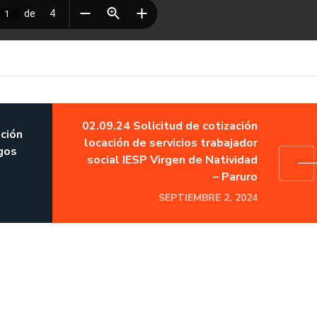
02.09.24 Solicitud de cotización
ación
locación de servicios trabajador
gos
social IESP Virgen de Natividad
– Paruro
SEPTIEMBRE 2, 2024