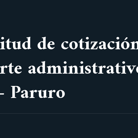
itud de cotizació
orte administrati
– Paruro