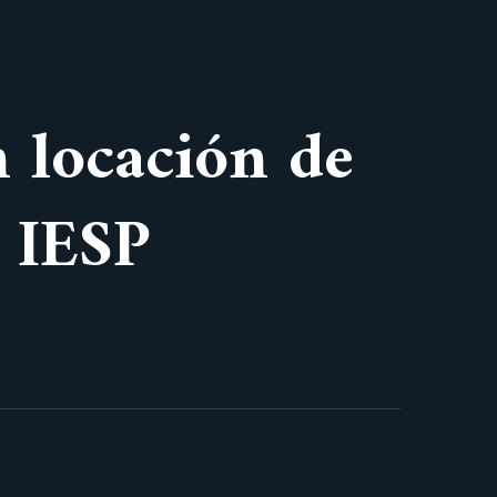
n locación de
l IESP