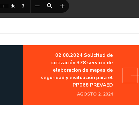
02.08.2024 Solicitud de
cotización 378 servicio de
elaboración de mapas de
seguridad y evaluación para el
PP068 PREVAED
AGOSTO 2, 2024