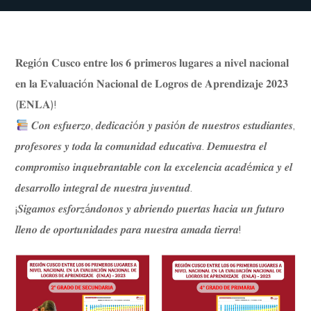
𝐑𝐞𝐠𝐢ó𝐧 𝐂𝐮𝐬𝐜𝐨 𝐞𝐧𝐭𝐫𝐞 𝐥𝐨𝐬 𝟔 𝐩𝐫𝐢𝐦𝐞𝐫𝐨𝐬 𝐥𝐮𝐠𝐚𝐫𝐞𝐬 𝐚 𝐧𝐢𝐯𝐞𝐥 𝐧𝐚𝐜𝐢𝐨𝐧𝐚𝐥
𝐞𝐧 𝐥𝐚 𝐄𝐯𝐚𝐥𝐮𝐚𝐜𝐢ó𝐧 𝐍𝐚𝐜𝐢𝐨𝐧𝐚𝐥 𝐝𝐞 𝐋𝐨𝐠𝐫𝐨𝐬 𝐝𝐞 𝐀𝐩𝐫𝐞𝐧𝐝𝐢𝐳𝐚𝐣𝐞 𝟐𝟎𝟐𝟑
(𝐄𝐍𝐋𝐀)!
𝑪𝒐𝒏 𝒆𝒔𝒇𝒖𝒆𝒓𝒛𝒐, 𝒅𝒆𝒅𝒊𝒄𝒂𝒄𝒊ó𝒏 𝒚 𝒑𝒂𝒔𝒊ó𝒏 𝒅𝒆 𝒏𝒖𝒆𝒔𝒕𝒓𝒐𝒔 𝒆𝒔𝒕𝒖𝒅𝒊𝒂𝒏𝒕𝒆𝒔,
𝒑𝒓𝒐𝒇𝒆𝒔𝒐𝒓𝒆𝒔 𝒚 𝒕𝒐𝒅𝒂 𝒍𝒂 𝒄𝒐𝒎𝒖𝒏𝒊𝒅𝒂𝒅 𝒆𝒅𝒖𝒄𝒂𝒕𝒊𝒗𝒂. 𝑫𝒆𝒎𝒖𝒆𝒔𝒕𝒓𝒂 𝒆𝒍
𝒄𝒐𝒎𝒑𝒓𝒐𝒎𝒊𝒔𝒐 𝒊𝒏𝒒𝒖𝒆𝒃𝒓𝒂𝒏𝒕𝒂𝒃𝒍𝒆 𝒄𝒐𝒏 𝒍𝒂 𝒆𝒙𝒄𝒆𝒍𝒆𝒏𝒄𝒊𝒂 𝒂𝒄𝒂𝒅é𝒎𝒊𝒄𝒂 𝒚 𝒆𝒍
𝒅𝒆𝒔𝒂𝒓𝒓𝒐𝒍𝒍𝒐 𝒊𝒏𝒕𝒆𝒈𝒓𝒂𝒍 𝒅𝒆 𝒏𝒖𝒆𝒔𝒕𝒓𝒂 𝒋𝒖𝒗𝒆𝒏𝒕𝒖𝒅.
¡𝑺𝒊𝒈𝒂𝒎𝒐𝒔 𝒆𝒔𝒇𝒐𝒓𝒛á𝒏𝒅𝒐𝒏𝒐𝒔 𝒚 𝒂𝒃𝒓𝒊𝒆𝒏𝒅𝒐 𝒑𝒖𝒆𝒓𝒕𝒂𝒔 𝒉𝒂𝒄𝒊𝒂 𝒖𝒏 𝒇𝒖𝒕𝒖𝒓𝒐
𝒍𝒍𝒆𝒏𝒐 𝒅𝒆 𝒐𝒑𝒐𝒓𝒕𝒖𝒏𝒊𝒅𝒂𝒅𝒆𝒔 𝒑𝒂𝒓𝒂 𝒏𝒖𝒆𝒔𝒕𝒓𝒂 𝒂𝒎𝒂𝒅𝒂 𝒕𝒊𝒆𝒓𝒓𝒂!