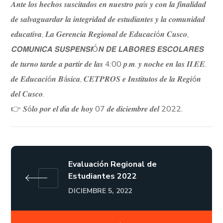
𝑨𝒏𝒕𝒆 𝒍𝒐𝒔 𝒉𝒆𝒄𝒉𝒐𝒔 𝒔𝒖𝒔𝒄𝒊𝒕𝒂𝒅𝒐𝒔 𝒆𝒏 𝒏𝒖𝒆𝒔𝒕𝒓𝒐 𝒑𝒂í𝒔 𝒚 𝒄𝒐𝒏 𝒍𝒂 𝒇𝒊𝒏𝒂𝒍𝒊𝒅𝒂𝒅
𝒅𝒆 𝒔𝒂𝒍𝒗𝒂𝒈𝒖𝒂𝒓𝒅𝒂𝒓 𝒍𝒂 𝒊𝒏𝒕𝒆𝒈𝒓𝒊𝒅𝒂𝒅 𝒅𝒆 𝒆𝒔𝒕𝒖𝒅𝒊𝒂𝒏𝒕𝒆𝒔 𝒚 𝒍𝒂 𝒄𝒐𝒎𝒖𝒏𝒊𝒅𝒂𝒅
𝒆𝒅𝒖𝒄𝒂𝒕𝒊𝒗𝒂, 𝑳𝒂 𝑮𝒆𝒓𝒆𝒏𝒄𝒊𝒂 𝑹𝒆𝒈𝒊𝒐𝒏𝒂𝒍 𝒅𝒆 𝑬𝒅𝒖𝒄𝒂𝒄𝒊ó𝒏 𝑪𝒖𝒔𝒄𝒐,
𝘾𝙊𝙈𝙐𝙉𝙄𝘾𝘼 𝙎𝙐𝙎𝙋𝙀𝙉𝙎𝙄Ó𝙉 𝘿𝙀 𝙇𝘼𝘽𝙊𝙍𝙀𝙎 𝙀𝙎𝘾𝙊𝙇𝘼𝙍𝙀𝙎
𝒅𝒆 𝒕𝒖𝒓𝒏𝒐 𝒕𝒂𝒓𝒅𝒆 𝒂 𝒑𝒂𝒓𝒕𝒊𝒓 𝒅𝒆 𝒍𝒂𝒔 4:00 𝒑.𝒎. 𝒚 𝒏𝒐𝒄𝒉𝒆 𝒆𝒏 𝒍𝒂𝒔 𝑰𝑰.𝑬𝑬.
𝒅𝒆 𝑬𝒅𝒖𝒄𝒂𝒄𝒊ó𝒏 𝑩á𝒔𝒊𝒄𝒂, 𝑪𝑬𝑻𝑷𝑹𝑶𝑺 𝒆 𝑰𝒏𝒔𝒕𝒊𝒕𝒖𝒕𝒐𝒔 𝒅𝒆 𝒍𝒂 𝑹𝒆𝒈𝒊ó𝒏
𝒅𝒆𝒍 𝑪𝒖𝒔𝒄𝒐.
👉 𝑺ó𝒍𝒐 𝒑𝒐𝒓 𝒆𝒍 𝒅í𝒂 𝒅𝒆 𝒉𝒐𝒚 07 𝒅𝒆 𝒅𝒊𝒄𝒊𝒆𝒎𝒃𝒓𝒆 𝒅𝒆𝒍 2022.
Evaluación Regional de
Estudiantes 2022
DICIEMBRE 5, 2022