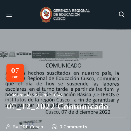
07
DIC
COMUNICADOS
NOTICIAS
07_12_2022 Comunicado
By
DRE Cusco
0 Comments