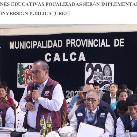
𝐈𝐎𝐍𝐄𝐒 𝐄𝐃𝐔𝐂𝐀𝐓𝐈𝐕𝐀𝐒 𝐅𝐎𝐂𝐀𝐋𝐈𝐙𝐀𝐃𝐀𝐒 𝐒𝐄𝐑Á𝐍 𝐈𝐌𝐏𝐋𝐄𝐌𝐄𝐍𝐓𝐀
 𝐈𝐍𝐕𝐄𝐑𝐒𝐈Ó𝐍 𝐏Ú𝐁𝐋𝐈𝐂𝐀 (𝐂𝐑𝐄𝐄)