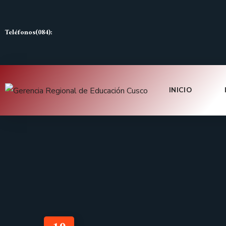
Teléfonos(084):
INICIO