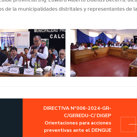
𝗂𝗈𝗌 𝖽𝖾 𝗅𝖺 𝗆𝗎𝗇𝗂𝖼𝗂𝗉𝖺𝗅𝗂𝖽𝖺𝖽𝖾𝗌 𝖽𝗂𝗌𝗍𝗋𝗂𝗍𝖺𝗅𝖾𝗌 𝗒 𝗋𝖾𝗉𝗋𝖾𝗌𝖾𝗇𝗍𝖺𝗇𝗍𝖾𝗌 𝖽𝖾 𝗅
DIRECTIVA Nº006-2024-GR-
C/GEREDU-C/ DIGEP
Orientaciones para acciones
preventivas ante el DENGUE