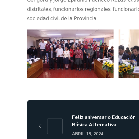
𝖽𝗂𝗌𝗍𝗋𝗂𝗍𝖺𝗅𝖾𝗌, 𝖿𝗎𝗇𝖼𝗂𝗈𝗇𝖺𝗋𝗂𝗈𝗌 𝗋𝖾𝗀𝗂𝗈𝗇𝖺𝗅𝖾𝗌, 𝖿𝗎𝗇𝖼𝗂𝗈𝗇𝖺𝗋
𝗌𝗈𝖼𝗂𝖾𝖽𝖺𝖽 𝖼𝗂𝗏𝗂𝗅 𝖽𝖾 𝗅𝖺 𝖯𝗋𝗈𝗏𝗂𝗇𝖼𝗂𝖺.
Feliz aniversario Educación
Básica Alternativa
ABRIL 18, 2024