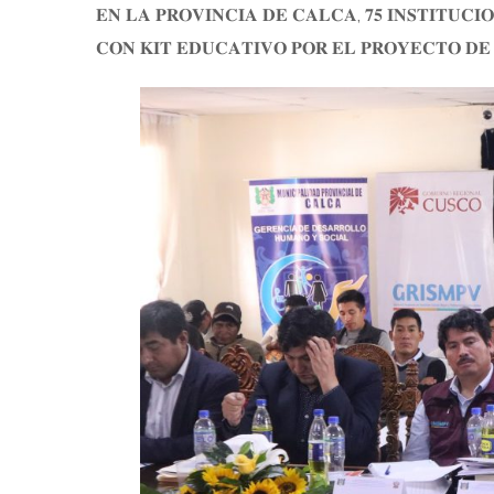
𝐄𝐍 𝐋𝐀 𝐏𝐑𝐎𝐕𝐈𝐍𝐂𝐈𝐀 𝐃𝐄 𝐂𝐀𝐋𝐂𝐀, 𝟕𝟓 𝐈𝐍𝐒𝐓𝐈𝐓𝐔𝐂
𝐂𝐎𝐍 𝐊𝐈𝐓 𝐄𝐃𝐔𝐂𝐀𝐓𝐈𝐕𝐎 𝐏𝐎𝐑 𝐄𝐋 𝐏𝐑𝐎𝐘𝐄𝐂𝐓𝐎 𝐃𝐄