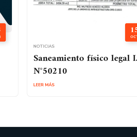
3
1
R
OC
NOTICIAS
Saneamiento físico legal I.
N°50210
LEER MÁS