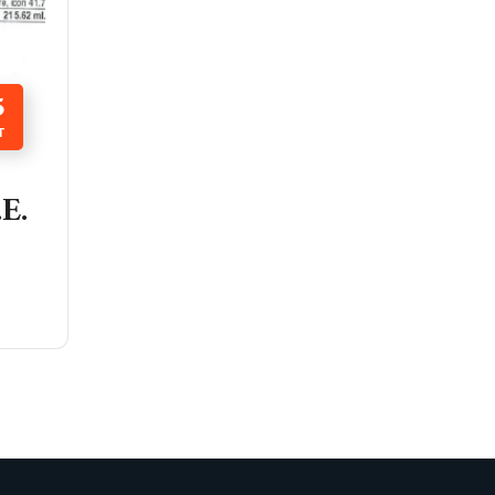
5
T
E.