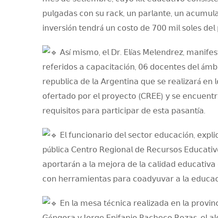
𝗉𝗎𝗅𝗀𝖺𝖽𝖺𝗌 𝖼𝗈𝗇 𝗌𝗎 𝗋𝖺𝖼𝗄, 𝗎𝗇 𝗉𝖺𝗋𝗅𝖺𝗇𝗍𝖾, 𝗎𝗇 𝖺𝖼𝗎𝗆𝗎𝗅𝖺
𝗂𝗇𝗏𝖾𝗋𝗌𝗂ó𝗇 𝗍𝖾𝗇𝖽𝗋á 𝗎𝗇 𝖼𝗈𝗌𝗍𝗈 𝖽𝖾 𝟩𝟢𝟢 𝗆𝗂𝗅 𝗌𝗈𝗅𝖾𝗌 𝖽𝖾𝗅
𝖠𝗌í 𝗆𝗂𝗌𝗆𝗈, 𝖾𝗅 𝖣𝗋. 𝖤𝗅í𝖺𝗌 𝖬𝖾𝗅𝖾𝗇𝖽𝗋𝖾𝗓, 𝗆𝖺𝗇𝗂𝖿𝖾
𝗋𝖾𝖿𝖾𝗋𝗂𝖽𝗈𝗌 𝖺 𝖼𝖺𝗉𝖺𝖼𝗂𝗍𝖺𝖼𝗂ó𝗇, 𝟢𝟨 𝖽𝗈𝖼𝖾𝗇𝗍𝖾𝗌 𝖽𝖾𝗅 á𝗆𝖻𝗂
𝗋𝖾𝗉𝗎𝖻𝗅𝗂𝖼𝖺 𝖽𝖾 𝗅𝖺 𝖠𝗋𝗀𝖾𝗇𝗍𝗂𝗇𝖺 𝗊𝗎𝖾 𝗌𝖾 𝗋𝖾𝖺𝗅𝗂𝗓𝖺𝗋á 𝖾𝗇
𝗈𝖿𝖾𝗋𝗍𝖺𝖽𝗈 𝗉𝗈𝗋 𝖾𝗅 𝗉𝗋𝗈𝗒𝖾𝖼𝗍𝗈 (𝖢𝖱𝖤𝖤) 𝗒 𝗌𝖾 𝖾𝗇𝖼𝗎𝖾𝗇𝗍𝗋
𝗋𝖾𝗊𝗎𝗂𝗌𝗂𝗍𝗈𝗌 𝗉𝖺𝗋𝖺 𝗉𝖺𝗋𝗍𝗂𝖼𝗂𝗉𝖺𝗋 𝖽𝖾 𝖾𝗌𝗍𝖺 𝗉𝖺𝗌𝖺𝗇𝗍í𝖺.
𝖤𝗅 𝖿𝗎𝗇𝖼𝗂𝗈𝗇𝖺𝗋𝗂𝗈 𝖽𝖾𝗅 𝗌𝖾𝖼𝗍𝗈𝗋 𝖾𝖽𝗎𝖼𝖺𝖼𝗂ó𝗇, 𝖾𝗑𝗉𝗅
𝗉ú𝖻𝗅𝗂𝖼𝖺 𝖢𝖾𝗇𝗍𝗋𝗈 𝖱𝖾𝗀𝗂𝗈𝗇𝖺𝗅 𝖽𝖾 𝖱𝖾𝖼𝗎𝗋𝗌𝗈𝗌 𝖤𝖽𝗎𝖼𝖺𝗍𝗂
𝖺𝗉𝗈𝗋𝗍𝖺𝗋á𝗇 𝖺 𝗅𝖺 𝗆𝖾𝗃𝗈𝗋𝖺 𝖽𝖾 𝗅𝖺 𝖼𝖺𝗅𝗂𝖽𝖺𝖽 𝖾𝖽𝗎𝖼𝖺𝗍𝗂𝗏𝖺 
𝖼𝗈𝗇 𝗁𝖾𝗋𝗋𝖺𝗆𝗂𝖾𝗇𝗍𝖺𝗌 𝗉𝖺𝗋𝖺 𝖼𝗈𝖺𝖽𝗒𝗎𝗏𝖺𝗋 𝖺 𝗅𝖺 𝖾𝖽𝗎𝖼𝖺𝖼
𝖤𝗇 𝗅𝖺 𝗆𝖾𝗌𝖺 𝗍é𝖼𝗇𝗂𝖼𝖺 𝗋𝖾𝖺𝗅𝗂𝗓𝖺𝖽𝖺 𝖾𝗇 𝗅𝖺 𝗉𝗋𝗈𝗏𝗂𝗇𝖼
𝖦ó𝗇𝗀𝗈𝗋𝖺 𝗒 𝖩𝗈𝗋𝗀𝖾 𝖤𝗉𝗂𝖿𝖺𝗇𝗂𝗈 𝖯𝖺𝖼𝗁𝖾𝖼𝗈 𝖱𝗈𝗓𝖺𝗌, 𝖾𝗅 𝖺𝗅