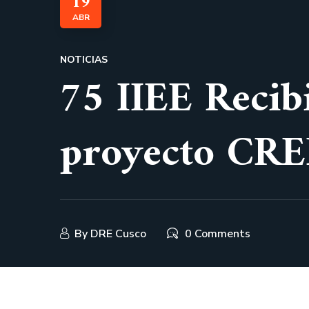
19
ABR
NOTICIAS
75 IIEE Recib
proyecto CRE
By
DRE Cusco
0 Comments