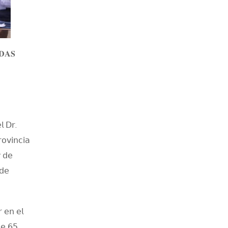
𝐃𝐀𝐒
𝗅 𝖣𝗋.
𝗈𝗏𝗂𝗇𝖼𝗂𝖺
 𝖽𝖾
𝖽𝖾
 𝖾𝗇 𝖾𝗅
𝖾 𝟨𝟧