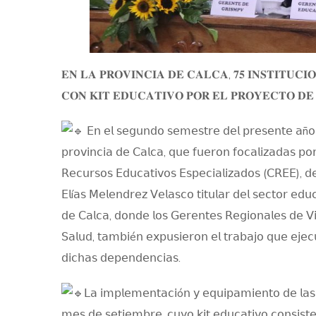
𝐄𝐍 𝐋𝐀 𝐏𝐑𝐎𝐕𝐈𝐍𝐂𝐈𝐀 𝐃𝐄 𝐂𝐀𝐋𝐂𝐀, 𝟕𝟓 𝐈𝐍𝐒𝐓𝐈𝐓𝐔𝐂
𝐂𝐎𝐍 𝐊𝐈𝐓 𝐄𝐃𝐔𝐂𝐀𝐓𝐈𝐕𝐎 𝐏𝐎𝐑 𝐄𝐋 𝐏𝐑𝐎𝐘𝐄𝐂𝐓𝐎 𝐃𝐄
𝖤𝗇 𝖾𝗅 𝗌𝖾𝗀𝗎𝗇𝖽𝗈 𝗌𝖾𝗆𝖾𝗌𝗍𝗋𝖾 𝖽𝖾𝗅 𝗉𝗋𝖾𝗌𝖾𝗇𝗍𝖾 𝖺ñ𝗈 
𝗉𝗋𝗈𝗏𝗂𝗇𝖼𝗂𝖺 𝖽𝖾 𝖢𝖺𝗅𝖼𝖺, 𝗊𝗎𝖾 𝖿𝗎𝖾𝗋𝗈𝗇 𝖿𝗈𝖼𝖺𝗅𝗂𝗓𝖺𝖽𝖺𝗌 𝗉𝗈
𝖱𝖾𝖼𝗎𝗋𝗌𝗈𝗌 𝖤𝖽𝗎𝖼𝖺𝗍𝗂𝗏𝗈𝗌 𝖤𝗌𝗉𝖾𝖼𝗂𝖺𝗅𝗂𝗓𝖺𝖽𝗈𝗌 (𝖢𝖱𝖤𝖤), 𝖽
𝖤𝗅í𝖺𝗌 𝖬𝖾𝗅𝖾𝗇𝖽𝗋𝖾𝗓 𝖵𝖾𝗅𝖺𝗌𝖼𝗈 𝗍𝗂𝗍𝗎𝗅𝖺𝗋 𝖽𝖾𝗅 𝗌𝖾𝖼𝗍𝗈𝗋 𝖾𝖽
𝖽𝖾 𝖢𝖺𝗅𝖼𝖺, 𝖽𝗈𝗇𝖽𝖾 𝗅𝗈𝗌 𝖦𝖾𝗋𝖾𝗇𝗍𝖾𝗌 𝖱𝖾𝗀𝗂𝗈𝗇𝖺𝗅𝖾𝗌 𝖽𝖾 𝖵
𝖲𝖺𝗅𝗎𝖽, 𝗍𝖺𝗆𝖻𝗂é𝗇 𝖾𝗑𝗉𝗎𝗌𝗂𝖾𝗋𝗈𝗇 𝖾𝗅 𝗍𝗋𝖺𝖻𝖺𝗃𝗈 𝗊𝗎𝖾 𝖾𝗃𝖾𝖼
𝖽𝗂𝖼𝗁𝖺𝗌 𝖽𝖾𝗉𝖾𝗇𝖽𝖾𝗇𝖼𝗂𝖺𝗌.
𝖫𝖺 𝗂𝗆𝗉𝗅𝖾𝗆𝖾𝗇𝗍𝖺𝖼𝗂ó𝗇 𝗒 𝖾𝗊𝗎𝗂𝗉𝖺𝗆𝗂𝖾𝗇𝗍𝗈 𝖽𝖾 𝗅𝖺𝗌 
𝗆𝖾𝗌 𝖽𝖾 𝗌𝖾𝗍𝗂𝖾𝗆𝖻𝗋𝖾, 𝖼𝗎𝗒𝗈 𝗄𝗂𝗍 𝖾𝖽𝗎𝖼𝖺𝗍𝗂𝗏𝗈 𝖼𝗈𝗇𝗌𝗂𝗌𝗍