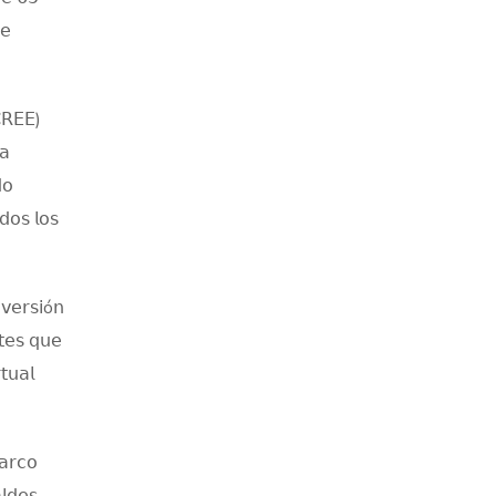
𝖾
𝖢𝖱𝖤𝖤)
𝖺
𝗈
𝖽𝗈𝗌 𝗅𝗈𝗌
𝗏𝖾𝗋𝗌𝗂ó𝗇
𝗍𝖾𝗌 𝗊𝗎𝖾
𝗍𝗎𝖺𝗅
𝖺𝗋𝖼𝗈
𝗅𝖽𝖾𝗌