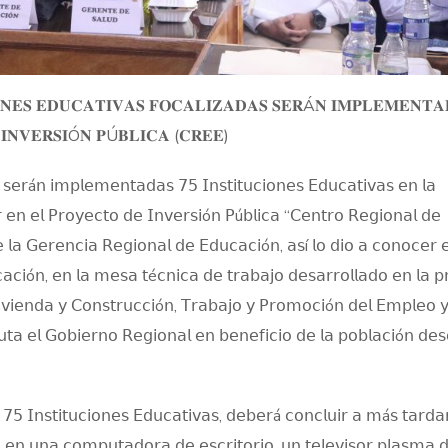
𝐈𝐎𝐍𝐄𝐒 𝐄𝐃𝐔𝐂𝐀𝐓𝐈𝐕𝐀𝐒 𝐅𝐎𝐂𝐀𝐋𝐈𝐙𝐀𝐃𝐀𝐒 𝐒𝐄𝐑Á𝐍 𝐈𝐌𝐏𝐋𝐄𝐌𝐄𝐍𝐓𝐀
 𝐈𝐍𝐕𝐄𝐑𝐒𝐈Ó𝐍 𝐏Ú𝐁𝐋𝐈𝐂𝐀 (𝐂𝐑𝐄𝐄)
𝖾𝗋á𝗇 𝗂𝗆𝗉𝗅𝖾𝗆𝖾𝗇𝗍𝖺𝖽𝖺𝗌 𝟩𝟧 𝖨𝗇𝗌𝗍𝗂𝗍𝗎𝖼𝗂𝗈𝗇𝖾𝗌 𝖤𝖽𝗎𝖼𝖺𝗍𝗂𝗏𝖺𝗌 𝖾𝗇 𝗅𝖺
𝗋 𝖾𝗇 𝖾𝗅 𝖯𝗋𝗈𝗒𝖾𝖼𝗍𝗈 𝖽𝖾 𝖨𝗇𝗏𝖾𝗋𝗌𝗂ó𝗇 𝖯ú𝖻𝗅𝗂𝖼𝖺 “𝖢𝖾𝗇𝗍𝗋𝗈 𝖱𝖾𝗀𝗂𝗈𝗇𝖺𝗅 𝖽𝖾
 𝗅𝖺 𝖦𝖾𝗋𝖾𝗇𝖼𝗂𝖺 𝖱𝖾𝗀𝗂𝗈𝗇𝖺𝗅 𝖽𝖾 𝖤𝖽𝗎𝖼𝖺𝖼𝗂ó𝗇, 𝖺𝗌í 𝗅𝗈 𝖽𝗂𝗈 𝖺 𝖼𝗈𝗇𝗈𝖼𝖾𝗋 𝖾
𝖼𝖺𝖼𝗂ó𝗇, 𝖾𝗇 𝗅𝖺 𝗆𝖾𝗌𝖺 𝗍é𝖼𝗇𝗂𝖼𝖺 𝖽𝖾 𝗍𝗋𝖺𝖻𝖺𝗃𝗈 𝖽𝖾𝗌𝖺𝗋𝗋𝗈𝗅𝗅𝖺𝖽𝗈 𝖾𝗇 𝗅𝖺 𝗉𝗋
𝗂𝗏𝗂𝖾𝗇𝖽𝖺 𝗒 𝖢𝗈𝗇𝗌𝗍𝗋𝗎𝖼𝖼𝗂ó𝗇, 𝖳𝗋𝖺𝖻𝖺𝗃𝗈 𝗒 𝖯𝗋𝗈𝗆𝗈𝖼𝗂ó𝗇 𝖽𝖾𝗅 𝖤𝗆𝗉𝗅𝖾𝗈 
𝗎𝗍𝖺 𝖾𝗅 𝖦𝗈𝖻𝗂𝖾𝗋𝗇𝗈 𝖱𝖾𝗀𝗂𝗈𝗇𝖺𝗅 𝖾𝗇 𝖻𝖾𝗇𝖾𝖿𝗂𝖼𝗂𝗈 𝖽𝖾 𝗅𝖺 𝗉𝗈𝖻𝗅𝖺𝖼𝗂ó𝗇 𝖽𝖾
𝟧 𝖨𝗇𝗌𝗍𝗂𝗍𝗎𝖼𝗂𝗈𝗇𝖾𝗌 𝖤𝖽𝗎𝖼𝖺𝗍𝗂𝗏𝖺𝗌, 𝖽𝖾𝖻𝖾𝗋á 𝖼𝗈𝗇𝖼𝗅𝗎𝗂𝗋 𝖺 𝗆á𝗌 𝗍𝖺𝗋𝖽𝖺
 𝖾𝗇 𝗎𝗇𝖺 𝖼𝗈𝗆𝗉𝗎𝗍𝖺𝖽𝗈𝗋𝖺 𝖽𝖾 𝖾𝗌𝖼𝗋𝗂𝗍𝗈𝗋𝗂𝗈, 𝗎𝗇 𝗍𝖾𝗅𝖾𝗏𝗂𝗌𝗈𝗋 𝗉𝗅𝖺𝗌𝗆𝖺 