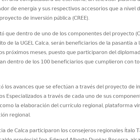
𝖽𝗈𝗋 𝖽𝖾 𝖾𝗇𝖾𝗋𝗀í𝖺 𝗒 𝗌𝗎𝗌 𝗋𝖾𝗌𝗉𝖾𝖼𝗍𝗂𝗏𝗈𝗌 𝖺𝖼𝖼𝖾𝗌𝗈𝗋𝗂𝗈𝗌 𝗊𝗎𝖾 𝖺 𝗇𝗂𝗏𝖾𝗅 
 𝗉𝗋𝗈𝗒𝖾𝖼𝗍𝗈 𝖽𝖾 𝗂𝗇𝗏𝖾𝗋𝗌𝗂ó𝗇 𝗉ú𝖻𝗅𝗂𝖼𝖺 (𝖢𝖱𝖤𝖤).
𝗌𝗍ó 𝗊𝗎𝖾 𝖽𝖾𝗇𝗍𝗋𝗈 𝖽𝖾 𝗎𝗇𝗈 𝖽𝖾 𝗅𝗈𝗌 𝖼𝗈𝗆𝗉𝗈𝗇𝖾𝗇𝗍𝖾𝗌 𝖽𝖾𝗅 𝗉𝗋𝗈𝗒𝖾𝖼𝗍𝗈 (
𝗍𝗈 𝖽𝖾 𝗅𝖺 𝖴𝖦𝖤𝖫 𝖢𝖺𝗅𝖼𝖺, 𝗌𝖾𝗋á𝗇 𝖻𝖾𝗇𝖾𝖿𝗂𝖼𝗂𝖺𝗋𝗂𝗈𝗌 𝖽𝖾 𝗅𝖺 𝗉𝖺𝗌𝖺𝗇𝗍í𝖺 𝖺 
 𝗅𝗈𝗌 𝗉𝗋ó𝗑𝗂𝗆𝗈𝗌 𝗆𝖾𝗌𝖾𝗌, 𝗉𝗎𝖾𝗌𝗍𝗈 𝗊𝗎𝖾 𝗉𝖺𝗋𝗍𝗂𝖼𝗂𝗉𝖺𝗋𝗈𝗇 𝖽𝖾𝗅 𝖽𝗂𝗉𝗅𝗈𝗆𝖺
𝗇 𝖽𝖾𝗇𝗍𝗋𝗈 𝖽𝖾 𝗅𝗈𝗌 𝟣𝟢𝟢 𝖻𝖾𝗇𝖾𝖿𝗂𝖼𝗂𝖺𝗋𝗂𝗈𝗌 𝗊𝗎𝖾 𝖼𝗎𝗆𝗉𝗅𝗂𝖾𝗋𝗈𝗇 𝖼𝗈𝗇 𝗍𝗈
𝗂𝖼ó 𝗅𝗈𝗌 𝖺𝗏𝖺𝗇𝖼𝖾𝗌 𝗊𝗎𝖾 𝗌𝖾 𝖾𝖿𝖾𝖼𝗍ú𝖺𝗇 𝖺 𝗍𝗋𝖺𝗏é𝗌 𝖽𝖾𝗅 𝗉𝗋𝗈𝗒𝖾𝖼𝗍𝗈 𝖽𝖾 𝗂
𝗏𝗈𝗌 𝖤𝗌𝗉𝖾𝖼𝗂𝖺𝗅𝗂𝗓𝖺𝖽𝗈𝗌 𝖺 𝗍𝗋𝖺𝗏é𝗌 𝖽𝖾 𝖼𝖺𝖽𝖺 𝗎𝗇𝗈 𝖽𝖾 𝗌𝗎𝗌 𝖼𝗈𝗆𝗉𝗈𝗇𝖾𝗇
𝗈𝗆𝗈 𝗅𝖺 𝖾𝗅𝖺𝖻𝗈𝗋𝖺𝖼𝗂ó𝗇 𝖽𝖾𝗅 𝖼𝗎𝗋𝗋í𝖼𝗎𝗅𝗈 𝗋𝖾𝗀𝗂𝗈𝗇𝖺𝗅, 𝗉𝗅𝖺𝗍𝖺𝖿𝗈𝗋𝗆𝖺 𝗏𝗂𝗋
ó𝗇 𝗋𝖾𝗀𝗂𝗈𝗇𝖺𝗅.
𝖺 𝖽𝖾 𝖢𝖺𝗅𝖼𝖺 𝗉𝖺𝗋𝗍𝗂𝖼𝗂𝗉𝖺𝗋𝗈𝗇 𝗅𝗈𝗌 𝖼𝗈𝗇𝗌𝖾𝗃𝖾𝗋𝗈𝗌 𝗋𝖾𝗀𝗂𝗈𝗇𝖺𝗅𝖾𝗌 Í𝗍𝖺𝗅𝗈 
𝖺𝗅𝖽𝖾 𝗉𝗋𝗈𝗏𝗂𝗇𝖼𝗂𝖺𝗅 𝖨𝗇𝗀. 𝖤𝖽𝗐𝖺𝗋𝖽 𝖠𝗅𝖻𝖾𝗋𝗍𝗈 𝖣𝗎𝖾ñ𝖺𝗌 𝖡𝖾𝖼𝖾𝗋𝗋𝖺, 𝖺𝗅𝖼𝖺