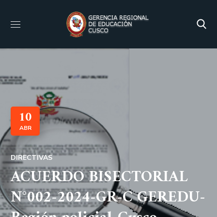
10
ABR
DIRECTIVAS
ACUERDO BISECTORIAL
N°002-2024-GR-C GEREDU-