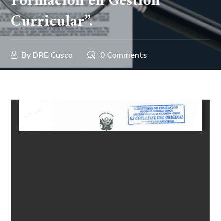
Formación en Gestión
Curricular”.
By
DRE Cusco
0 Comments