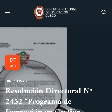
07
OCT
DIRECTIVAS
Resolución Directoral Nº
2452 “Programa de