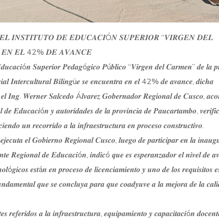
𝑳 𝑰𝑵𝑺𝑻𝑰𝑻𝑼𝑻𝑶 𝑫𝑬 𝑬𝑫𝑼𝑪𝑨𝑪𝑰Ó𝑵 𝑺𝑼𝑷𝑬𝑹𝑰𝑶𝑹 “𝑽𝑰𝑹𝑮𝑬𝑵 𝑫𝑬𝑳
𝑨 𝑬𝑵 𝑬𝑳 42% 𝑫𝑬 𝑨𝑽𝑨𝑵𝑪𝑬
𝒆 𝑬𝒅𝒖𝒄𝒂𝒄𝒊ó𝒏 𝑺𝒖𝒑𝒆𝒓𝒊𝒐𝒓 𝑷𝒆𝒅𝒂𝒈ó𝒈𝒊𝒄𝒐 𝑷ú𝒃𝒍𝒊𝒄𝒐 “𝑽𝒊𝒓𝒈𝒆𝒏 𝒅𝒆𝒍 𝑪𝒂𝒓𝒎𝒆𝒏” 𝒅𝒆 𝒍𝒂 𝒑𝒓
𝒂𝒍 𝑰𝒏𝒕𝒆𝒓𝒄𝒖𝒍𝒕𝒖𝒓𝒂𝒍 𝑩𝒊𝒍𝒊𝒏𝒈ü𝒆 𝒔𝒆 𝒆𝒏𝒄𝒖𝒆𝒏𝒕𝒓𝒂 𝒆𝒏 𝒆𝒍 42% 𝒅𝒆 𝒂𝒗𝒂𝒏𝒄𝒆, 𝒅𝒊𝒄𝒉𝒂
𝒕𝒐, 𝒆𝒍 𝑰𝒏𝒈. 𝑾𝒆𝒓𝒏𝒆𝒓 𝑺𝒂𝒍𝒄𝒆𝒅𝒐 Á𝒍𝒗𝒂𝒓𝒆𝒛 𝑮𝒐𝒃𝒆𝒓𝒏𝒂𝒅𝒐𝒓 𝑹𝒆𝒈𝒊𝒐𝒏𝒂𝒍 𝒅𝒆 𝑪𝒖𝒔𝒄𝒐, 𝒂
𝒍 𝒅𝒆 𝑬𝒅𝒖𝒄𝒂𝒄𝒊ó𝒏 𝒚 𝒂𝒖𝒕𝒐𝒓𝒊𝒅𝒂𝒅𝒆𝒔 𝒅𝒆 𝒍𝒂 𝒑𝒓𝒐𝒗𝒊𝒏𝒄𝒊𝒂 𝒅𝒆 𝑷𝒂𝒖𝒄𝒂𝒓𝒕𝒂𝒎𝒃𝒐, 𝒗𝒆𝒓𝒊𝒇𝒊
𝒆𝒏𝒅𝒐 𝒖𝒏 𝒓𝒆𝒄𝒐𝒓𝒓𝒊𝒅𝒐 𝒂 𝒍𝒂 𝒊𝒏𝒇𝒓𝒂𝒆𝒔𝒕𝒓𝒖𝒄𝒕𝒖𝒓𝒂 𝒆𝒏 𝒑𝒓𝒐𝒄𝒆𝒔𝒐 𝒄𝒐𝒏𝒔𝒕𝒓𝒖𝒄𝒕𝒊𝒗𝒐.
𝒋𝒆𝒄𝒖𝒕𝒂 𝒆𝒍 𝑮𝒐𝒃𝒊𝒆𝒓𝒏𝒐 𝑹𝒆𝒈𝒊𝒐𝒏𝒂𝒍 𝑪𝒖𝒔𝒄𝒐, 𝒍𝒖𝒆𝒈𝒐 𝒅𝒆 𝒑𝒂𝒓𝒕𝒊𝒄𝒊𝒑𝒂𝒓 𝒆𝒏 𝒍𝒂 𝒊𝒏𝒂𝒖𝒈
𝒆𝒏𝒕𝒆 𝑹𝒆𝒈𝒊𝒐𝒏𝒂𝒍 𝒅𝒆 𝑬𝒅𝒖𝒄𝒂𝒄𝒊ó𝒏, 𝒊𝒏𝒅𝒊𝒄ó 𝒒𝒖𝒆 𝒆𝒔 𝒆𝒔𝒑𝒆𝒓𝒂𝒏𝒛𝒂𝒅𝒐𝒓 𝒆𝒍 𝒏𝒊𝒗𝒆𝒍 𝒅𝒆 𝒂
𝒐𝒍ó𝒈𝒊𝒄𝒐𝒔 𝒆𝒔𝒕á𝒏 𝒆𝒏 𝒑𝒓𝒐𝒄𝒆𝒔𝒐 𝒅𝒆 𝒍𝒊𝒄𝒆𝒏𝒄𝒊𝒂𝒎𝒊𝒆𝒏𝒕𝒐 𝒚 𝒖𝒏𝒐 𝒅𝒆 𝒍𝒐𝒔 𝒓𝒆𝒒𝒖𝒊𝒔𝒊𝒕𝒐𝒔 𝒆
𝒖𝒏𝒅𝒂𝒎𝒆𝒏𝒕𝒂𝒍 𝒒𝒖𝒆 𝒔𝒆 𝒄𝒐𝒏𝒄𝒍𝒖𝒚𝒂 𝒑𝒂𝒓𝒂 𝒒𝒖𝒆 𝒄𝒐𝒂𝒅𝒚𝒖𝒗𝒆 𝒂 𝒍𝒂 𝒎𝒆𝒋𝒐𝒓𝒂 𝒅𝒆 𝒍𝒂 𝒄𝒂𝒍𝒊
𝒆𝒇𝒆𝒓𝒊𝒅𝒐𝒔 𝒂 𝒍𝒂 𝒊𝒏𝒇𝒓𝒂𝒆𝒔𝒕𝒓𝒖𝒄𝒕𝒖𝒓𝒂, 𝒆𝒒𝒖𝒊𝒑𝒂𝒎𝒊𝒆𝒏𝒕𝒐 𝒚 𝒄𝒂𝒑𝒂𝒄𝒊𝒕𝒂𝒄𝒊ó𝒏 𝒅𝒐𝒄𝒆𝒏𝒕