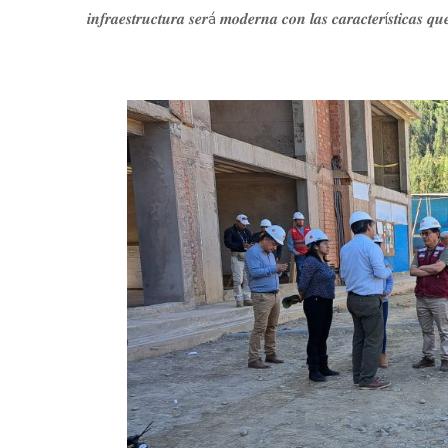
𝒊𝒏𝒇𝒓𝒂𝒆𝒔𝒕𝒓𝒖𝒄𝒕𝒖𝒓𝒂 𝒔𝒆𝒓á 𝒎𝒐𝒅𝒆𝒓𝒏𝒂 𝒄𝒐𝒏 𝒍𝒂𝒔 𝒄𝒂𝒓𝒂𝒄𝒕𝒆𝒓í𝒔𝒕𝒊𝒄𝒂𝒔 𝒒𝒖