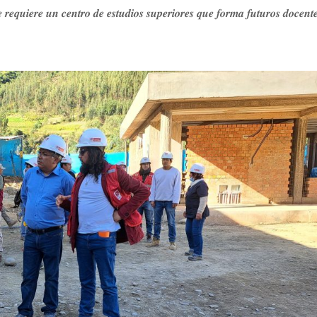
𝒆 𝒓𝒆𝒒𝒖𝒊𝒆𝒓𝒆 𝒖𝒏 𝒄𝒆𝒏𝒕𝒓𝒐 𝒅𝒆 𝒆𝒔𝒕𝒖𝒅𝒊𝒐𝒔 𝒔𝒖𝒑𝒆𝒓𝒊𝒐𝒓𝒆𝒔 𝒒𝒖𝒆 𝒇𝒐𝒓𝒎𝒂 𝒇𝒖𝒕𝒖𝒓𝒐𝒔 𝒅𝒐𝒄𝒆𝒏𝒕