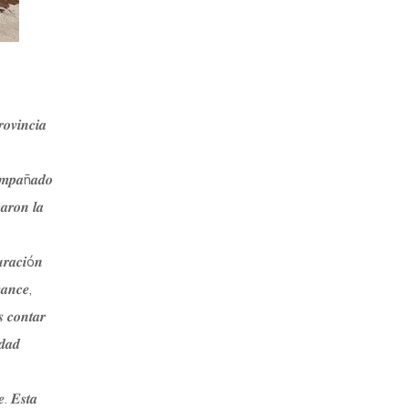
𝒐𝒗𝒊𝒏𝒄𝒊𝒂
𝒐𝒎𝒑𝒂ñ𝒂𝒅𝒐
𝒂𝒓𝒐𝒏 𝒍𝒂
𝒖𝒓𝒂𝒄𝒊ó𝒏
𝒂𝒏𝒄𝒆,
𝒔 𝒄𝒐𝒏𝒕𝒂𝒓
𝒅𝒂𝒅
𝒆. 𝑬𝒔𝒕𝒂