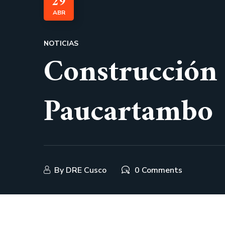
29
ABR
NOTICIAS
Construcción
Paucartambo
By
DRE Cusco
0 Comments