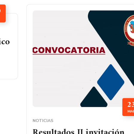
0
ico
2
MA
NOTICIAS
Resultados II invitación