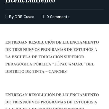
licenciamiento
By
DRE Cusco
0 Comments
𝐄𝐍𝐓𝐑𝐄𝐆𝐀𝐍 𝐑𝐄𝐒𝐎𝐋𝐔𝐂𝐈Ó𝐍 𝐃𝐄 𝐋𝐈𝐂𝐄𝐍𝐂𝐈𝐀𝐌𝐈𝐄𝐍𝐓𝐎
𝐃𝐄 𝐓𝐑𝐄𝐒 𝐍𝐔𝐄𝐕𝐎𝐒 𝐏𝐑𝐎𝐆𝐑𝐀𝐌𝐀𝐒 𝐃𝐄 𝐄𝐒𝐓𝐔𝐃𝐈𝐎𝐒 𝐀
𝐋𝐀 𝐄𝐒𝐂𝐔𝐄𝐋𝐀 𝐃𝐄 𝐄𝐃𝐔𝐂𝐀𝐂𝐈Ó𝐍 𝐒𝐔𝐏𝐄𝐑𝐈𝐎𝐑
𝐏𝐄𝐃𝐀𝐆Ó𝐆𝐈𝐂𝐀 𝐏Ú𝐁𝐋𝐈𝐂𝐀 “𝐓Ú𝐏𝐀𝐂 𝐀𝐌𝐀𝐑𝐔” 𝐃𝐄𝐋
𝐃𝐈𝐒𝐓𝐑𝐈𝐓𝐎 𝐃𝐄 𝐓𝐈𝐍𝐓𝐀 – 𝐂𝐀𝐍𝐂𝐇𝐈𝐒
𝐄𝐍𝐓𝐑𝐄𝐆𝐀𝐍 𝐑𝐄𝐒𝐎𝐋𝐔𝐂𝐈Ó𝐍 𝐃𝐄 𝐋𝐈𝐂𝐄𝐍𝐂𝐈𝐀𝐌𝐈𝐄𝐍𝐓𝐎
𝐃𝐄 𝐓𝐑𝐄𝐒 𝐍𝐔𝐄𝐕𝐎𝐒 𝐏𝐑𝐎𝐆𝐑𝐀𝐌𝐀𝐒 𝐃𝐄 𝐄𝐒𝐓𝐔𝐃𝐈𝐎𝐒 𝐀