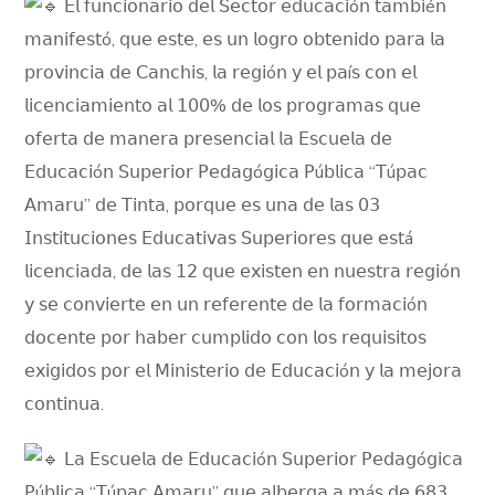
𝖤𝗅 𝖿𝗎𝗇𝖼𝗂𝗈𝗇𝖺𝗋𝗂𝗈 𝖽𝖾𝗅 𝖲𝖾𝖼𝗍𝗈𝗋 𝖾𝖽𝗎𝖼𝖺𝖼𝗂ó𝗇 𝗍𝖺𝗆𝖻𝗂é𝗇
𝗆𝖺𝗇𝗂𝖿𝖾𝗌𝗍ó, 𝗊𝗎𝖾 𝖾𝗌𝗍𝖾, 𝖾𝗌 𝗎𝗇 𝗅𝗈𝗀𝗋𝗈 𝗈𝖻𝗍𝖾𝗇𝗂𝖽𝗈 𝗉𝖺𝗋𝖺 𝗅𝖺
𝗉𝗋𝗈𝗏𝗂𝗇𝖼𝗂𝖺 𝖽𝖾 𝖢𝖺𝗇𝖼𝗁𝗂𝗌, 𝗅𝖺 𝗋𝖾𝗀𝗂ó𝗇 𝗒 𝖾𝗅 𝗉𝖺í𝗌 𝖼𝗈𝗇 𝖾𝗅
𝗅𝗂𝖼𝖾𝗇𝖼𝗂𝖺𝗆𝗂𝖾𝗇𝗍𝗈 𝖺𝗅 𝟣𝟢𝟢% 𝖽𝖾 𝗅𝗈𝗌 𝗉𝗋𝗈𝗀𝗋𝖺𝗆𝖺𝗌 𝗊𝗎𝖾
𝗈𝖿𝖾𝗋𝗍𝖺 𝖽𝖾 𝗆𝖺𝗇𝖾𝗋𝖺 𝗉𝗋𝖾𝗌𝖾𝗇𝖼𝗂𝖺𝗅 𝗅𝖺 𝖤𝗌𝖼𝗎𝖾𝗅𝖺 𝖽𝖾
𝖤𝖽𝗎𝖼𝖺𝖼𝗂ó𝗇 𝖲𝗎𝗉𝖾𝗋𝗂𝗈𝗋 𝖯𝖾𝖽𝖺𝗀ó𝗀𝗂𝖼𝖺 𝖯ú𝖻𝗅𝗂𝖼𝖺 “𝖳ú𝗉𝖺𝖼
𝖠𝗆𝖺𝗋𝗎” 𝖽𝖾 𝖳𝗂𝗇𝗍𝖺, 𝗉𝗈𝗋𝗊𝗎𝖾 𝖾𝗌 𝗎𝗇𝖺 𝖽𝖾 𝗅𝖺𝗌 𝟢𝟥
𝖨𝗇𝗌𝗍𝗂𝗍𝗎𝖼𝗂𝗈𝗇𝖾𝗌 𝖤𝖽𝗎𝖼𝖺𝗍𝗂𝗏𝖺𝗌 𝖲𝗎𝗉𝖾𝗋𝗂𝗈𝗋𝖾𝗌 𝗊𝗎𝖾 𝖾𝗌𝗍á
𝗅𝗂𝖼𝖾𝗇𝖼𝗂𝖺𝖽𝖺, 𝖽𝖾 𝗅𝖺𝗌 𝟣𝟤 𝗊𝗎𝖾 𝖾𝗑𝗂𝗌𝗍𝖾𝗇 𝖾𝗇 𝗇𝗎𝖾𝗌𝗍𝗋𝖺 𝗋𝖾𝗀𝗂ó𝗇
𝗒 𝗌𝖾 𝖼𝗈𝗇𝗏𝗂𝖾𝗋𝗍𝖾 𝖾𝗇 𝗎𝗇 𝗋𝖾𝖿𝖾𝗋𝖾𝗇𝗍𝖾 𝖽𝖾 𝗅𝖺 𝖿𝗈𝗋𝗆𝖺𝖼𝗂ó𝗇
𝖽𝗈𝖼𝖾𝗇𝗍𝖾 𝗉𝗈𝗋 𝗁𝖺𝖻𝖾𝗋 𝖼𝗎𝗆𝗉𝗅𝗂𝖽𝗈 𝖼𝗈𝗇 𝗅𝗈𝗌 𝗋𝖾𝗊𝗎𝗂𝗌𝗂𝗍𝗈𝗌
𝖾𝗑𝗂𝗀𝗂𝖽𝗈𝗌 𝗉𝗈𝗋 𝖾𝗅 𝖬𝗂𝗇𝗂𝗌𝗍𝖾𝗋𝗂𝗈 𝖽𝖾 𝖤𝖽𝗎𝖼𝖺𝖼𝗂ó𝗇 𝗒 𝗅𝖺 𝗆𝖾𝗃𝗈𝗋𝖺
𝖼𝗈𝗇𝗍𝗂𝗇𝗎𝖺.
𝖫𝖺 𝖤𝗌𝖼𝗎𝖾𝗅𝖺 𝖽𝖾 𝖤𝖽𝗎𝖼𝖺𝖼𝗂ó𝗇 𝖲𝗎𝗉𝖾𝗋𝗂𝗈𝗋 𝖯𝖾𝖽𝖺𝗀ó𝗀𝗂𝖼𝖺
𝖯ú𝖻𝗅𝗂𝖼𝖺 “𝖳ú𝗉𝖺𝖼 𝖠𝗆𝖺𝗋𝗎” 𝗊𝗎𝖾 𝖺𝗅𝖻𝖾𝗋𝗀𝖺 𝖺 𝗆á𝗌 𝖽𝖾 𝟨𝟪𝟥