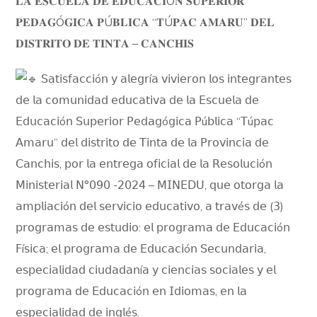
𝐋𝐀 𝐄𝐒𝐂𝐔𝐄𝐋𝐀 𝐃𝐄 𝐄𝐃𝐔𝐂𝐀𝐂𝐈Ó𝐍 𝐒𝐔𝐏𝐄𝐑𝐈𝐎𝐑
𝐏𝐄𝐃𝐀𝐆Ó𝐆𝐈𝐂𝐀 𝐏Ú𝐁𝐋𝐈𝐂𝐀 “𝐓Ú𝐏𝐀𝐂 𝐀𝐌𝐀𝐑𝐔” 𝐃𝐄𝐋
𝐃𝐈𝐒𝐓𝐑𝐈𝐓𝐎 𝐃𝐄 𝐓𝐈𝐍𝐓𝐀 – 𝐂𝐀𝐍𝐂𝐇𝐈𝐒
𝖲𝖺𝗍𝗂𝗌𝖿𝖺𝖼𝖼𝗂ó𝗇 𝗒 𝖺𝗅𝖾𝗀𝗋í𝖺 𝗏𝗂𝗏𝗂𝖾𝗋𝗈𝗇 𝗅𝗈𝗌 𝗂𝗇𝗍𝖾𝗀𝗋𝖺𝗇𝗍𝖾𝗌
𝖽𝖾 𝗅𝖺 𝖼𝗈𝗆𝗎𝗇𝗂𝖽𝖺𝖽 𝖾𝖽𝗎𝖼𝖺𝗍𝗂𝗏𝖺 𝖽𝖾 𝗅𝖺 𝖤𝗌𝖼𝗎𝖾𝗅𝖺 𝖽𝖾
𝖤𝖽𝗎𝖼𝖺𝖼𝗂ó𝗇 𝖲𝗎𝗉𝖾𝗋𝗂𝗈𝗋 𝖯𝖾𝖽𝖺𝗀ó𝗀𝗂𝖼𝖺 𝖯ú𝖻𝗅𝗂𝖼𝖺 “𝖳ú𝗉𝖺𝖼
𝖠𝗆𝖺𝗋𝗎” 𝖽𝖾𝗅 𝖽𝗂𝗌𝗍𝗋𝗂𝗍𝗈 𝖽𝖾 𝖳𝗂𝗇𝗍𝖺 𝖽𝖾 𝗅𝖺 𝖯𝗋𝗈𝗏𝗂𝗇𝖼𝗂𝖺 𝖽𝖾
𝖢𝖺𝗇𝖼𝗁𝗂𝗌, 𝗉𝗈𝗋 𝗅𝖺 𝖾𝗇𝗍𝗋𝖾𝗀𝖺 𝗈𝖿𝗂𝖼𝗂𝖺𝗅 𝖽𝖾 𝗅𝖺 𝖱𝖾𝗌𝗈𝗅𝗎𝖼𝗂ó𝗇
𝖬𝗂𝗇𝗂𝗌𝗍𝖾𝗋𝗂𝖺𝗅 𝖭°𝟢𝟫𝟢 -𝟤𝟢𝟤𝟦 – 𝖬𝖨𝖭𝖤𝖣𝖴, 𝗊𝗎𝖾 𝗈𝗍𝗈𝗋𝗀𝖺 𝗅𝖺
𝖺𝗆𝗉𝗅𝗂𝖺𝖼𝗂ó𝗇 𝖽𝖾𝗅 𝗌𝖾𝗋𝗏𝗂𝖼𝗂𝗈 𝖾𝖽𝗎𝖼𝖺𝗍𝗂𝗏𝗈, 𝖺 𝗍𝗋𝖺𝗏é𝗌 𝖽𝖾 (𝟥)
𝗉𝗋𝗈𝗀𝗋𝖺𝗆𝖺𝗌 𝖽𝖾 𝖾𝗌𝗍𝗎𝖽𝗂𝗈: 𝖾𝗅 𝗉𝗋𝗈𝗀𝗋𝖺𝗆𝖺 𝖽𝖾 𝖤𝖽𝗎𝖼𝖺𝖼𝗂ó𝗇
𝖥í𝗌𝗂𝖼𝖺; 𝖾𝗅 𝗉𝗋𝗈𝗀𝗋𝖺𝗆𝖺 𝖽𝖾 𝖤𝖽𝗎𝖼𝖺𝖼𝗂ó𝗇 𝖲𝖾𝖼𝗎𝗇𝖽𝖺𝗋𝗂𝖺,
𝖾𝗌𝗉𝖾𝖼𝗂𝖺𝗅𝗂𝖽𝖺𝖽 𝖼𝗂𝗎𝖽𝖺𝖽𝖺𝗇í𝖺 𝗒 𝖼𝗂𝖾𝗇𝖼𝗂𝖺𝗌 𝗌𝗈𝖼𝗂𝖺𝗅𝖾𝗌 𝗒 𝖾𝗅
𝗉𝗋𝗈𝗀𝗋𝖺𝗆𝖺 𝖽𝖾 𝖤𝖽𝗎𝖼𝖺𝖼𝗂ó𝗇 𝖾𝗇 𝖨𝖽𝗂𝗈𝗆𝖺𝗌, 𝖾𝗇 𝗅𝖺
𝖾𝗌𝗉𝖾𝖼𝗂𝖺𝗅𝗂𝖽𝖺𝖽 𝖽𝖾 𝗂𝗇𝗀𝗅é𝗌.