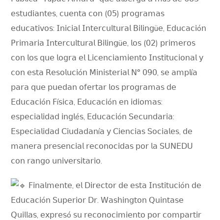
𝖾𝗌𝗍𝗎𝖽𝗂𝖺𝗇𝗍𝖾𝗌, 𝖼𝗎𝖾𝗇𝗍𝖺 𝖼𝗈𝗇 (𝟢𝟧) 𝗉𝗋𝗈𝗀𝗋𝖺𝗆𝖺𝗌
𝖾𝖽𝗎𝖼𝖺𝗍𝗂𝗏𝗈𝗌: 𝖨𝗇𝗂𝖼𝗂𝖺𝗅 𝖨𝗇𝗍𝖾𝗋𝖼𝗎𝗅𝗍𝗎𝗋𝖺𝗅 𝖡𝗂𝗅𝗂𝗇𝗀ü𝖾, 𝖤𝖽𝗎𝖼𝖺𝖼𝗂ó𝗇
𝖯𝗋𝗂𝗆𝖺𝗋𝗂𝖺 𝖨𝗇𝗍𝖾𝗋𝖼𝗎𝗅𝗍𝗎𝗋𝖺𝗅 𝖡𝗂𝗅𝗂𝗇𝗀ü𝖾, 𝗅𝗈𝗌 (𝟢𝟤) 𝗉𝗋𝗂𝗆𝖾𝗋𝗈𝗌
𝖼𝗈𝗇 𝗅𝗈𝗌 𝗊𝗎𝖾 𝗅𝗈𝗀𝗋𝖺 𝖾𝗅 𝖫𝗂𝖼𝖾𝗇𝖼𝗂𝖺𝗆𝗂𝖾𝗇𝗍𝗈 𝖨𝗇𝗌𝗍𝗂𝗍𝗎𝖼𝗂𝗈𝗇𝖺𝗅 𝗒
𝖼𝗈𝗇 𝖾𝗌𝗍𝖺 𝖱𝖾𝗌𝗈𝗅𝗎𝖼𝗂ó𝗇 𝖬𝗂𝗇𝗂𝗌𝗍𝖾𝗋𝗂𝖺𝗅 𝖭° 𝟢𝟫𝟢, 𝗌𝖾 𝖺𝗆𝗉𝗅í𝖺
𝗉𝖺𝗋𝖺 𝗊𝗎𝖾 𝗉𝗎𝖾𝖽𝖺𝗇 𝗈𝖿𝖾𝗋𝗍𝖺𝗋 𝗅𝗈𝗌 𝗉𝗋𝗈𝗀𝗋𝖺𝗆𝖺𝗌 𝖽𝖾
𝖤𝖽𝗎𝖼𝖺𝖼𝗂ó𝗇 𝖥í𝗌𝗂𝖼𝖺, 𝖤𝖽𝗎𝖼𝖺𝖼𝗂ó𝗇 𝖾𝗇 𝗂𝖽𝗂𝗈𝗆𝖺𝗌:
𝖾𝗌𝗉𝖾𝖼𝗂𝖺𝗅𝗂𝖽𝖺𝖽 𝗂𝗇𝗀𝗅é𝗌, 𝖤𝖽𝗎𝖼𝖺𝖼𝗂ó𝗇 𝖲𝖾𝖼𝗎𝗇𝖽𝖺𝗋𝗂𝖺:
𝖤𝗌𝗉𝖾𝖼𝗂𝖺𝗅𝗂𝖽𝖺𝖽 𝖢𝗂𝗎𝖽𝖺𝖽𝖺𝗇í𝖺 𝗒 𝖢𝗂𝖾𝗇𝖼𝗂𝖺𝗌 𝖲𝗈𝖼𝗂𝖺𝗅𝖾𝗌, 𝖽𝖾
𝗆𝖺𝗇𝖾𝗋𝖺 𝗉𝗋𝖾𝗌𝖾𝗇𝖼𝗂𝖺𝗅 𝗋𝖾𝖼𝗈𝗇𝗈𝖼𝗂𝖽𝖺𝗌 𝗉𝗈𝗋 𝗅𝖺 𝖲𝖴𝖭𝖤𝖣𝖴
𝖼𝗈𝗇 𝗋𝖺𝗇𝗀𝗈 𝗎𝗇𝗂𝗏𝖾𝗋𝗌𝗂𝗍𝖺𝗋𝗂𝗈.
𝖥𝗂𝗇𝖺𝗅𝗆𝖾𝗇𝗍𝖾, 𝖾𝗅 𝖣𝗂𝗋𝖾𝖼𝗍𝗈𝗋 𝖽𝖾 𝖾𝗌𝗍𝖺 𝖨𝗇𝗌𝗍𝗂𝗍𝗎𝖼𝗂ó𝗇 𝖽𝖾
𝖤𝖽𝗎𝖼𝖺𝖼𝗂ó𝗇 𝖲𝗎𝗉𝖾𝗋𝗂𝗈𝗋 𝖣𝗋. 𝖶𝖺𝗌𝗁𝗂𝗇𝗀𝗍𝗈𝗇 𝖰𝗎𝗂𝗇𝗍𝖺𝗌𝖾
𝖰𝗎𝗂𝗅𝗅𝖺𝗌, 𝖾𝗑𝗉𝗋𝖾𝗌ó 𝗌𝗎 𝗋𝖾𝖼𝗈𝗇𝗈𝖼𝗂𝗆𝗂𝖾𝗇𝗍𝗈 𝗉𝗈𝗋 𝖼𝗈𝗆𝗉𝖺𝗋𝗍𝗂𝗋