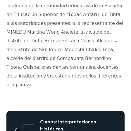
𝗅𝖺 𝖺𝗅𝖾𝗀𝗋í𝖺 𝖽𝖾 𝗅𝖺 𝖼𝗈𝗆𝗎𝗇𝗂𝖽𝖺𝖽 𝖾𝖽𝗎𝖼𝖺𝗍𝗂𝗏𝖺 𝖽𝖾 𝗅𝖺 𝖤𝗌𝖼𝗎𝖾𝗅𝖺
𝖽𝖾 𝖤𝖽𝗎𝖼𝖺𝖼𝗂ó𝗇 𝖲𝗎𝗉𝖾𝗋𝗂𝗈𝗋 𝖽𝖾 “𝖳ú𝗉𝖺𝖼 𝖠𝗆𝖺𝗋𝗎” 𝖽𝖾 𝖳𝗂𝗇𝗍𝖺
𝖺 𝗅𝖺𝗌 𝖺𝗎𝗍𝗈𝗋𝗂𝖽𝖺𝖽𝖾𝗌 𝗉𝗋𝖾𝗌𝖾𝗇𝗍𝖾𝗌; 𝖺 𝗅𝖺 𝗋𝖾𝗉𝗋𝖾𝗌𝖾𝗇𝗍𝖺𝗇𝗍𝖾 𝖽𝖾𝗅
𝖬𝖨𝖭𝖤𝖣𝖴 𝖬𝖺𝗋𝗍𝗂𝗇𝖺 𝖶𝗈𝗇𝗀 𝖠𝗇𝖼𝗂𝖾𝗍𝖺, 𝖺𝗅 𝖺𝗅𝖼𝖺𝗅𝖽𝖾 𝖽𝖾𝗅
𝖽𝗂𝗌𝗍𝗋𝗂𝗍𝗈 𝖽𝖾 𝖳𝗂𝗇𝗍𝖺, 𝖡𝖾𝗋𝗇𝖺𝖻é 𝖢𝖼𝖺𝗌𝖺 𝖢𝖼𝖺𝗌𝖺, 𝖠𝗅𝖼𝖺𝗅𝖽𝖾𝗌𝖺
𝖽𝖾𝗅 𝖽𝗂𝗌𝗍𝗋𝗂𝗍𝗈 𝖽𝖾 𝖲𝖺𝗇 𝖯𝖾𝖽𝗋𝗈, 𝖬𝗈𝖽𝖾𝗌𝗍𝖺 𝖢𝗁𝖺𝗅𝖼𝗈 𝖨𝗇𝖼𝖺,
𝖺𝗅𝖼𝖺𝗅𝖽𝖾 𝖽𝖾𝗅 𝖽𝗂𝗌𝗍𝗋𝗂𝗍𝗈 𝖽𝖾 𝖢𝗈𝗆𝖻𝖺𝗉𝖺𝗍𝖺 𝖡𝖾𝗋𝗇𝖺𝗋𝖽𝗂𝗇𝗈
𝖳𝗂𝖼𝗈𝗇𝖺 𝖰𝗎𝗂𝗌𝗉𝖾, 𝗉𝗋𝖾𝗌𝗂𝖽𝖾𝗇𝗍𝖾𝗌 𝖼𝗈𝗆𝗎𝗇𝖺𝗅𝖾𝗌, 𝖽𝗈𝖼𝖾𝗇𝗍𝖾𝗌
𝖽𝖾 𝗅𝖺 𝗂𝗇𝗌𝗍𝗂𝗍𝗎𝖼𝗂ó𝗇 𝗒 𝗅𝗈𝗌 𝖾𝗌𝗍𝗎𝖽𝗂𝖺𝗇𝗍𝖾𝗌 𝖽𝖾 𝗅𝗈𝗌 𝖽𝗂𝖿𝖾𝗋𝖾𝗇𝗍𝖾𝗌
𝗉𝗋𝗈𝗀𝗋𝖺𝗆𝖺𝗌.
Cursos: Interpretaciones
Históricas