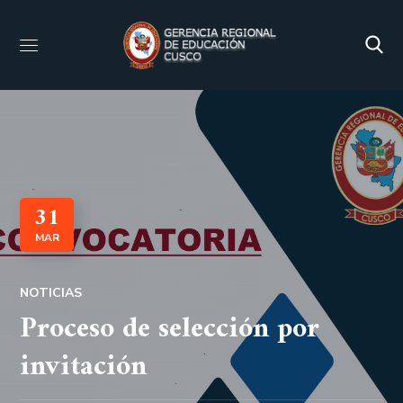
31
MAR
NOTICIAS
Proceso de selección por
invitación