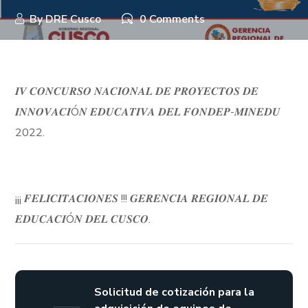
By
DRE Cusco
0 Comments
𝑰𝑽 𝑪𝑶𝑵𝑪𝑼𝑹𝑺𝑶 𝑵𝑨𝑪𝑰𝑶𝑵𝑨𝑳 𝑫𝑬 𝑷𝑹𝑶𝒀𝑬𝑪𝑻𝑶𝑺 𝑫𝑬
𝑰𝑵𝑵𝑶𝑽𝑨𝑪𝑰Ó𝑵 𝑬𝑫𝑼𝑪𝑨𝑻𝑰𝑽𝑨 𝑫𝑬𝑳 𝑭𝑶𝑵𝑫𝑬𝑷-𝑴𝑰𝑵𝑬𝑫𝑼
2022.
¡¡¡ 𝑭𝑬𝑳𝑰𝑪𝑰𝑻𝑨𝑪𝑰𝑶𝑵𝑬𝑺 !!! 𝑮𝑬𝑹𝑬𝑵𝑪𝑰𝑨 𝑹𝑬𝑮𝑰𝑶𝑵𝑨𝑳 𝑫𝑬
𝑬𝑫𝑼𝑪𝑨𝑪𝑰Ó𝑵 𝑫𝑬𝑳 𝑪𝑼𝑺𝑪𝑶.
Solicitud de cotización para la