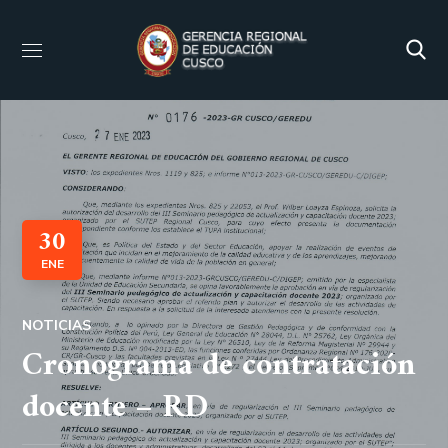
30
ENE
NOTICIAS
Cronograma de contratación
docente – RD