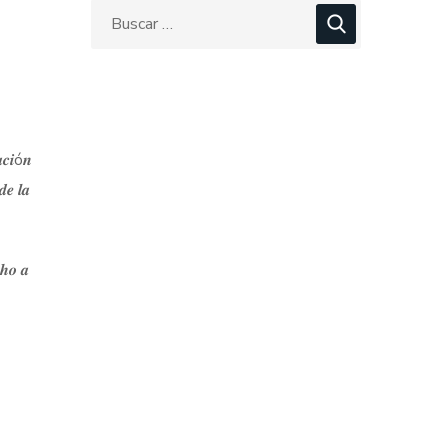
𝒂𝒄𝒊ó𝒏
𝒆 𝒍𝒂
𝒄𝒉𝒐 𝒂