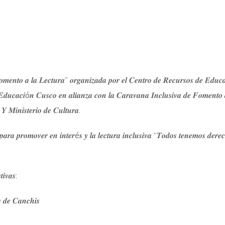
𝒐𝒎𝒆𝒏𝒕𝒐 𝒂 𝒍𝒂 𝑳𝒆𝒄𝒕𝒖𝒓𝒂” 𝒐𝒓𝒈𝒂𝒏𝒊𝒛𝒂𝒅𝒂 𝒑𝒐𝒓 𝒆𝒍 𝑪𝒆𝒏𝒕𝒓𝒐 𝒅𝒆 𝑹𝒆𝒄𝒖𝒓𝒔𝒐𝒔 𝒅𝒆 𝑬𝒅𝒖𝒄
𝒅𝒖𝒄𝒂𝒄𝒊ó𝒏 𝑪𝒖𝒔𝒄𝒐 𝒆𝒏 𝒂𝒍𝒊𝒂𝒏𝒛𝒂 𝒄𝒐𝒏 𝒍𝒂 𝑪𝒂𝒓𝒂𝒗𝒂𝒏𝒂 𝑰𝒏𝒄𝒍𝒖𝒔𝒊𝒗𝒂 𝒅𝒆 𝑭𝒐𝒎𝒆𝒏𝒕𝒐 
 𝑴𝒊𝒏𝒊𝒔𝒕𝒆𝒓𝒊𝒐 𝒅𝒆 𝑪𝒖𝒍𝒕𝒖𝒓𝒂.
𝒍 𝒑𝒂𝒓𝒂 𝒑𝒓𝒐𝒎𝒐𝒗𝒆𝒓 𝒆𝒏 𝒊𝒏𝒕𝒆𝒓é𝒔 𝒚 𝒍𝒂 𝒍𝒆𝒄𝒕𝒖𝒓𝒂 𝒊𝒏𝒄𝒍𝒖𝒔𝒊𝒗𝒂 “𝑻𝒐𝒅𝒐𝒔 𝒕𝒆𝒏𝒆𝒎𝒐𝒔 𝒅𝒆𝒓𝒆
𝒊𝒗𝒂𝒔:
𝒂 𝒅𝒆 𝑪𝒂𝒏𝒄𝒉𝒊𝒔