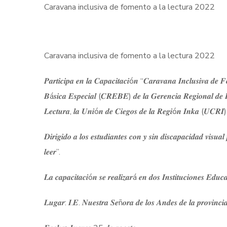
Caravana inclusiva de fomento a la lectura 2022
Caravana inclusiva de fomento a la lectura 2022
𝑷𝒂𝒓𝒕𝒊𝒄𝒊𝒑𝒂 𝒆𝒏 𝒍𝒂 𝑪𝒂𝒑𝒂𝒄𝒊𝒕𝒂𝒄𝒊ó𝒏 “𝑪𝒂𝒓𝒂𝒗𝒂𝒏𝒂 𝑰𝒏𝒄𝒍𝒖𝒔𝒊𝒗𝒂 𝒅𝒆 
𝑩á𝒔𝒊𝒄𝒂 𝑬𝒔𝒑𝒆𝒄𝒊𝒂𝒍 (𝑪𝑹𝑬𝑩𝑬) 𝒅𝒆 𝒍𝒂 𝑮𝒆𝒓𝒆𝒏𝒄𝒊𝒂 𝑹𝒆𝒈𝒊𝒐𝒏𝒂𝒍 𝒅𝒆 𝑬
𝑳𝒆𝒄𝒕𝒖𝒓𝒂, 𝒍𝒂 𝑼𝒏𝒊ó𝒏 𝒅𝒆 𝑪𝒊𝒆𝒈𝒐𝒔 𝒅𝒆 𝒍𝒂 𝑹𝒆𝒈𝒊ó𝒏 𝑰𝒏𝒌𝒂 (𝑼𝑪𝑹𝑰) 𝒀
𝑫𝒊𝒓𝒊𝒈𝒊𝒅𝒐 𝒂 𝒍𝒐𝒔 𝒆𝒔𝒕𝒖𝒅𝒊𝒂𝒏𝒕𝒆𝒔 𝒄𝒐𝒏 𝒚 𝒔𝒊𝒏 𝒅𝒊𝒔𝒄𝒂𝒑𝒂𝒄𝒊𝒅𝒂𝒅 𝒗𝒊𝒔𝒖
𝒍𝒆𝒆𝒓”.
𝑳𝒂 𝒄𝒂𝒑𝒂𝒄𝒊𝒕𝒂𝒄𝒊ó𝒏 𝒔𝒆 𝒓𝒆𝒂𝒍𝒊𝒛𝒂𝒓á 𝒆𝒏 𝒅𝒐𝒔 𝑰𝒏𝒔𝒕𝒊𝒕𝒖𝒄𝒊𝒐𝒏𝒆𝒔 𝑬𝒅𝒖𝒄𝒂
𝑳𝒖𝒈𝒂𝒓: 𝑰.𝑬. 𝑵𝒖𝒆𝒔𝒕𝒓𝒂 𝑺𝒆ñ𝒐𝒓𝒂 𝒅𝒆 𝒍𝒐𝒔 𝑨𝒏𝒅𝒆𝒔 𝒅𝒆 𝒍𝒂 𝒑𝒓𝒐𝒗𝒊𝒏𝒄𝒊