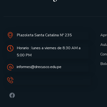
Plazoleta Santa Catalina Nº 235
Apr
Aula
Horario : lunes a viernes de 8:30 AM a
Con
5:00 PM
Bol
informes@drecusco.edu.pe