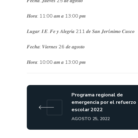
𝑭𝒆𝒄𝒉𝒂: 𝑱𝒖𝒆𝒗𝒆𝒔 25 𝒅𝒆 𝒂𝒈𝒐𝒔𝒕𝒐
𝑯𝒐𝒓𝒂: 11:00 𝒂𝒎 𝒂 13:00 𝒑𝒎
𝑳𝒖𝒈𝒂𝒓: 𝑰.𝑬. 𝑭𝒆 𝒚 𝑨𝒍𝒆𝒈𝒓í𝒂 211 𝒅𝒆 𝑺𝒂𝒏 𝑱𝒆𝒓ó𝒏𝒊𝒎𝒐 𝑪𝒖𝒔𝒄𝒐
𝑭𝒆𝒄𝒉𝒂: 𝑽𝒊𝒆𝒓𝒏𝒆𝒔 26 𝒅𝒆 𝒂𝒈𝒐𝒔𝒕𝒐
𝑯𝒐𝒓𝒂: 10:00 𝒂𝒎 𝒂 13:00 𝒑𝒎
Programa regional de
emergencia por el refuerzo
escolar 2022
AGOSTO 25, 2022