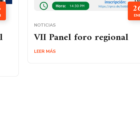
6
2
R
EN
NOTICIAS
l
VII Panel foro regional
LEER MÁS