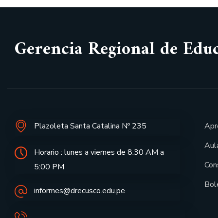
Gerencia Regional de Edu
Plazoleta Santa Catalina Nº 235
Apr
Aula
Horario : lunes a viernes de 8:30 AM a
Con
5:00 PM
Bol
informes@drecusco.edu.pe