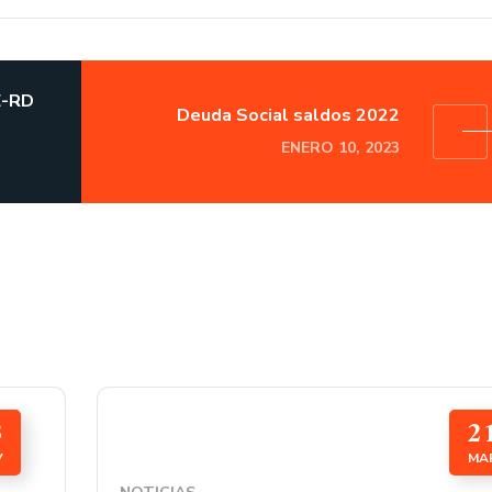
E-RD
Deuda Social saldos 2022
ENERO 10, 2023
3
2
V
MA