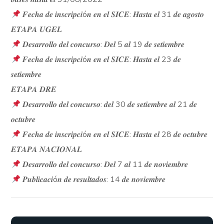
𝑭𝒆𝒄𝒉𝒂 𝒅𝒆 𝒊𝒏𝒔𝒄𝒓𝒊𝒑𝒄𝒊ó𝒏 𝒆𝒏 𝒆𝒍 𝑺𝑰𝑪𝑬: 𝑯𝒂𝒔𝒕𝒂 𝒆𝒍 31 𝒅𝒆 𝒂𝒈𝒐𝒔𝒕𝒐
𝑬𝑻𝑨𝑷𝑨 𝑼𝑮𝑬𝑳
𝑫𝒆𝒔𝒂𝒓𝒓𝒐𝒍𝒍𝒐 𝒅𝒆𝒍 𝒄𝒐𝒏𝒄𝒖𝒓𝒔𝒐: 𝑫𝒆𝒍 5 𝒂𝒍 19 𝒅𝒆 𝒔𝒆𝒕𝒊𝒆𝒎𝒃𝒓𝒆
𝑭𝒆𝒄𝒉𝒂 𝒅𝒆 𝒊𝒏𝒔𝒄𝒓𝒊𝒑𝒄𝒊ó𝒏 𝒆𝒏 𝒆𝒍 𝑺𝑰𝑪𝑬: 𝑯𝒂𝒔𝒕𝒂 𝒆𝒍 23 𝒅𝒆
𝒔𝒆𝒕𝒊𝒆𝒎𝒃𝒓𝒆
𝑬𝑻𝑨𝑷𝑨 𝑫𝑹𝑬
𝑫𝒆𝒔𝒂𝒓𝒓𝒐𝒍𝒍𝒐 𝒅𝒆𝒍 𝒄𝒐𝒏𝒄𝒖𝒓𝒔𝒐: 𝒅𝒆𝒍 30 𝒅𝒆 𝒔𝒆𝒕𝒊𝒆𝒎𝒃𝒓𝒆 𝒂𝒍 21 𝒅𝒆
𝒐𝒄𝒕𝒖𝒃𝒓𝒆
𝑭𝒆𝒄𝒉𝒂 𝒅𝒆 𝒊𝒏𝒔𝒄𝒓𝒊𝒑𝒄𝒊ó𝒏 𝒆𝒏 𝒆𝒍 𝑺𝑰𝑪𝑬: 𝑯𝒂𝒔𝒕𝒂 𝒆𝒍 28 𝒅𝒆 𝒐𝒄𝒕𝒖𝒃𝒓𝒆
𝑬𝑻𝑨𝑷𝑨 𝑵𝑨𝑪𝑰𝑶𝑵𝑨𝑳
𝑫𝒆𝒔𝒂𝒓𝒓𝒐𝒍𝒍𝒐 𝒅𝒆𝒍 𝒄𝒐𝒏𝒄𝒖𝒓𝒔𝒐: 𝑫𝒆𝒍 7 𝒂𝒍 11 𝒅𝒆 𝒏𝒐𝒗𝒊𝒆𝒎𝒃𝒓𝒆
𝑷𝒖𝒃𝒍𝒊𝒄𝒂𝒄𝒊ó𝒏 𝒅𝒆 𝒓𝒆𝒔𝒖𝒍𝒕𝒂𝒅𝒐𝒔: 14 𝒅𝒆 𝒏𝒐𝒗𝒊𝒆𝒎𝒃𝒓𝒆