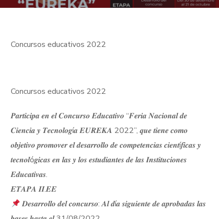
Concursos educativos 2022
Concursos educativos 2022
𝑷𝒂𝒓𝒕𝒊𝒄𝒊𝒑𝒂 𝒆𝒏 𝒆𝒍 𝑪𝒐𝒏𝒄𝒖𝒓𝒔𝒐 𝑬𝒅𝒖𝒄𝒂𝒕𝒊𝒗𝒐 “𝑭𝒆𝒓𝒊𝒂 𝑵𝒂𝒄𝒊𝒐𝒏𝒂𝒍 𝒅𝒆
𝑪𝒊𝒆𝒏𝒄𝒊𝒂 𝒚 𝑻𝒆𝒄𝒏𝒐𝒍𝒐𝒈í𝒂 𝑬𝑼𝑹𝑬𝑲𝑨 2022”, 𝒒𝒖𝒆 𝒕𝒊𝒆𝒏𝒆 𝒄𝒐𝒎𝒐
𝒐𝒃𝒋𝒆𝒕𝒊𝒗𝒐 𝒑𝒓𝒐𝒎𝒐𝒗𝒆𝒓 𝒆𝒍 𝒅𝒆𝒔𝒂𝒓𝒓𝒐𝒍𝒍𝒐 𝒅𝒆 𝒄𝒐𝒎𝒑𝒆𝒕𝒆𝒏𝒄𝒊𝒂𝒔 𝒄𝒊𝒆𝒏𝒕í𝒇𝒊𝒄𝒂𝒔 𝒚
𝒕𝒆𝒄𝒏𝒐𝒍ó𝒈𝒊𝒄𝒂𝒔 𝒆𝒏 𝒍𝒂𝒔 𝒚 𝒍𝒐𝒔 𝒆𝒔𝒕𝒖𝒅𝒊𝒂𝒏𝒕𝒆𝒔 𝒅𝒆 𝒍𝒂𝒔 𝑰𝒏𝒔𝒕𝒊𝒕𝒖𝒄𝒊𝒐𝒏𝒆𝒔
𝑬𝒅𝒖𝒄𝒂𝒕𝒊𝒗𝒂𝒔.
𝑬𝑻𝑨𝑷𝑨 𝑰𝑰.𝑬𝑬
𝑫𝒆𝒔𝒂𝒓𝒓𝒐𝒍𝒍𝒐 𝒅𝒆𝒍 𝒄𝒐𝒏𝒄𝒖𝒓𝒔𝒐: 𝑨𝒍 𝒅í𝒂 𝒔𝒊𝒈𝒖𝒊𝒆𝒏𝒕𝒆 𝒅𝒆 𝒂𝒑𝒓𝒐𝒃𝒂𝒅𝒂𝒔 𝒍𝒂𝒔
𝒃𝒂𝒔𝒆𝒔 𝒉𝒂𝒔𝒕𝒂 𝒆𝒍 31/08/2022