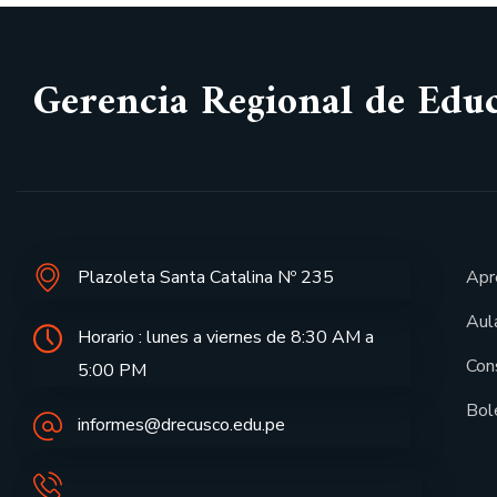
Gerencia Regional de Edu
Plazoleta Santa Catalina Nº 235
Apr
Aula
Horario : lunes a viernes de 8:30 AM a
Con
5:00 PM
Bol
informes@drecusco.edu.pe