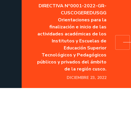
DIRECTIVA Nº0001-2022-GR-
CUSCOGEREDUSGG
Orientaciones para la
finalización e inicio de las
actividades académicas de los
Institutos y Escuelas de
Educación Superior
Tecnológicos y Pedagógicos
públicos y privados del ámbito
de la región cusco.
DICIEMBRE 23, 2022