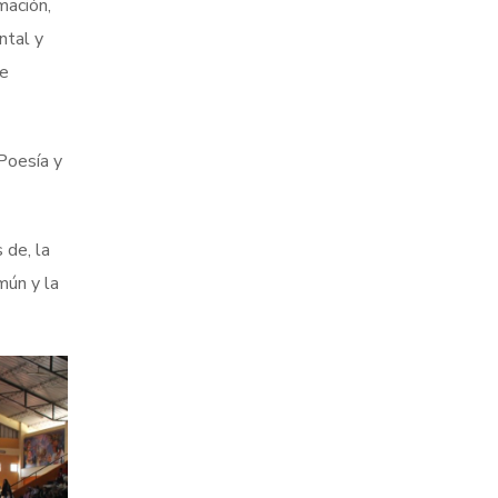
mación,
ntal y
de
 Poesía y
 de, la
mún y la