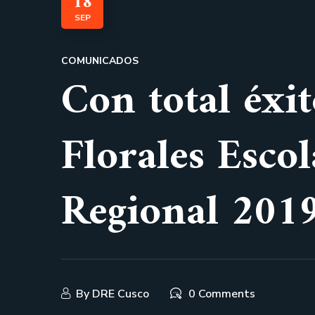
18
SEP
COMUNICADOS
Con total éxi
Florales Escol
Regional 2019
By
DRE Cusco
0 Comments