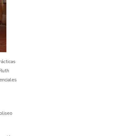
rácticas
 Ruth
enciales
oliseo