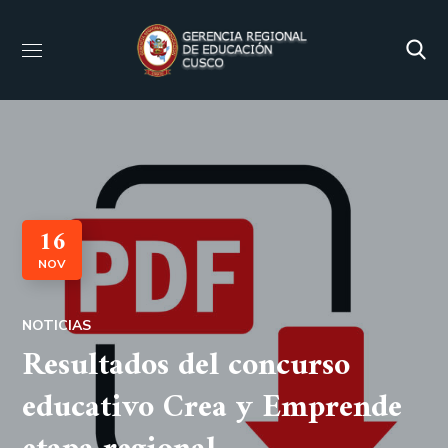
16
NOV
NOTICIAS
Resultados del concurso
educativo Crea y Emprende