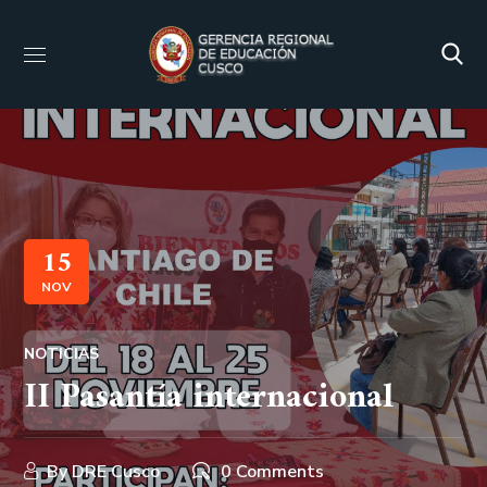
15
NOV
NOTICIAS
II Pasantía internacional
By
DRE Cusco
0 Comments