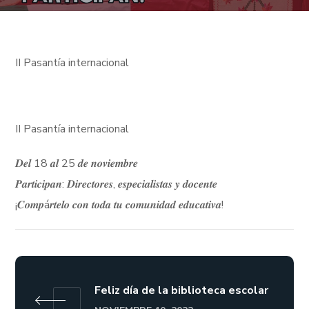
II Pasantía internacional
II Pasantía internacional
𝑫𝒆𝒍 18 𝒂𝒍 25 𝒅𝒆 𝒏𝒐𝒗𝒊𝒆𝒎𝒃𝒓𝒆
𝑷𝒂𝒓𝒕𝒊𝒄𝒊𝒑𝒂𝒏: 𝑫𝒊𝒓𝒆𝒄𝒕𝒐𝒓𝒆𝒔, 𝒆𝒔𝒑𝒆𝒄𝒊𝒂𝒍𝒊𝒔𝒕𝒂𝒔 𝒚 𝒅𝒐𝒄𝒆𝒏𝒕𝒆
¡𝑪𝒐𝒎𝒑á𝒓𝒕𝒆𝒍𝒐 𝒄𝒐𝒏 𝒕𝒐𝒅𝒂 𝒕𝒖 𝒄𝒐𝒎𝒖𝒏𝒊𝒅𝒂𝒅 𝒆𝒅𝒖𝒄𝒂𝒕𝒊𝒗𝒂!
Feliz día de la biblioteca escolar