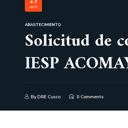
23
OCT
ABASTECIMIENTO
Solicitud de 
IESP ACOMA
By
DRE Cusco
0 Comments