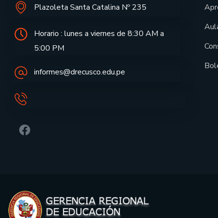
Plazoleta Santa Catalina Nº 235
Apr
Aula
Horario : lunes a viernes de 8:30 AM a
Con
5:00 PM
Bol
informes@drecusco.edu.pe