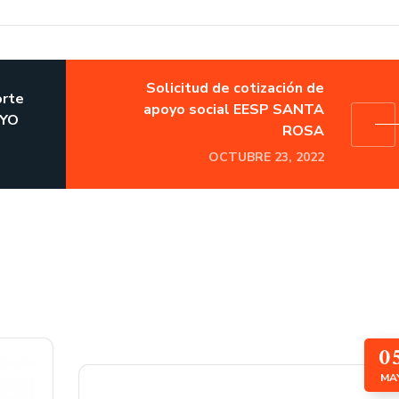
Solicitud de cotización de
orte
apoyo social EESP SANTA
AYO
ROSA
OCTUBRE 23, 2022
0
MA