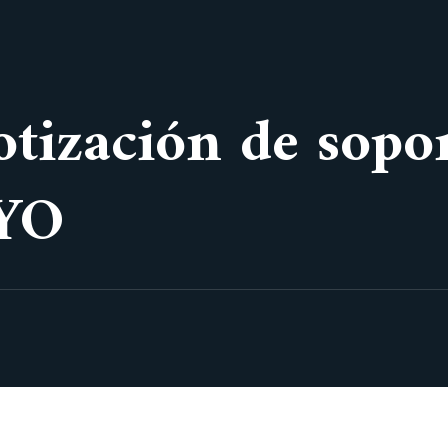
cotización de sop
YO