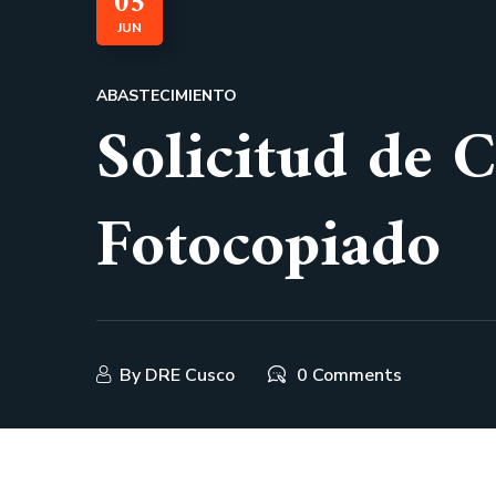
05
JUN
ABASTECIMIENTO
Solicitud de C
Fotocopiado
By
DRE Cusco
0 Comments