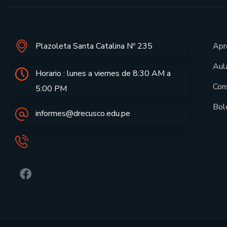
Plazoleta Santa Catalina Nº 235
Apr
Aula
Horario : lunes a viernes de 8:30 AM a
Con
5:00 PM
Bol
informes@drecusco.edu.pe