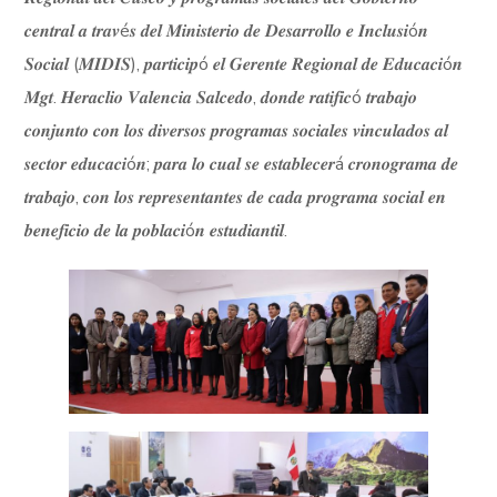
𝒄𝒆𝒏𝒕𝒓𝒂𝒍 𝒂 𝒕𝒓𝒂𝒗é𝒔 𝒅𝒆𝒍 𝑴𝒊𝒏𝒊𝒔𝒕𝒆𝒓𝒊𝒐 𝒅𝒆 𝑫𝒆𝒔𝒂𝒓𝒓𝒐𝒍𝒍𝒐 𝒆 𝑰𝒏𝒄𝒍𝒖𝒔𝒊ó𝒏
𝑺𝒐𝒄𝒊𝒂𝒍 (𝑴𝑰𝑫𝑰𝑺), 𝒑𝒂𝒓𝒕𝒊𝒄𝒊𝒑ó 𝒆𝒍 𝑮𝒆𝒓𝒆𝒏𝒕𝒆 𝑹𝒆𝒈𝒊𝒐𝒏𝒂𝒍 𝒅𝒆 𝑬𝒅𝒖𝒄𝒂𝒄𝒊ó𝒏
𝑴𝒈𝒕. 𝑯𝒆𝒓𝒂𝒄𝒍𝒊𝒐 𝑽𝒂𝒍𝒆𝒏𝒄𝒊𝒂 𝑺𝒂𝒍𝒄𝒆𝒅𝒐, 𝒅𝒐𝒏𝒅𝒆 𝒓𝒂𝒕𝒊𝒇𝒊𝒄ó 𝒕𝒓𝒂𝒃𝒂𝒋𝒐
𝒄𝒐𝒏𝒋𝒖𝒏𝒕𝒐 𝒄𝒐𝒏 𝒍𝒐𝒔 𝒅𝒊𝒗𝒆𝒓𝒔𝒐𝒔 𝒑𝒓𝒐𝒈𝒓𝒂𝒎𝒂𝒔 𝒔𝒐𝒄𝒊𝒂𝒍𝒆𝒔 𝒗𝒊𝒏𝒄𝒖𝒍𝒂𝒅𝒐𝒔 𝒂𝒍
𝒔𝒆𝒄𝒕𝒐𝒓 𝒆𝒅𝒖𝒄𝒂𝒄𝒊ó𝒏; 𝒑𝒂𝒓𝒂 𝒍𝒐 𝒄𝒖𝒂𝒍 𝒔𝒆 𝒆𝒔𝒕𝒂𝒃𝒍𝒆𝒄𝒆𝒓á 𝒄𝒓𝒐𝒏𝒐𝒈𝒓𝒂𝒎𝒂 𝒅𝒆
𝒕𝒓𝒂𝒃𝒂𝒋𝒐, 𝒄𝒐𝒏 𝒍𝒐𝒔 𝒓𝒆𝒑𝒓𝒆𝒔𝒆𝒏𝒕𝒂𝒏𝒕𝒆𝒔 𝒅𝒆 𝒄𝒂𝒅𝒂 𝒑𝒓𝒐𝒈𝒓𝒂𝒎𝒂 𝒔𝒐𝒄𝒊𝒂𝒍 𝒆𝒏
𝒃𝒆𝒏𝒆𝒇𝒊𝒄𝒊𝒐 𝒅𝒆 𝒍𝒂 𝒑𝒐𝒃𝒍𝒂𝒄𝒊ó𝒏 𝒆𝒔𝒕𝒖𝒅𝒊𝒂𝒏𝒕𝒊𝒍.