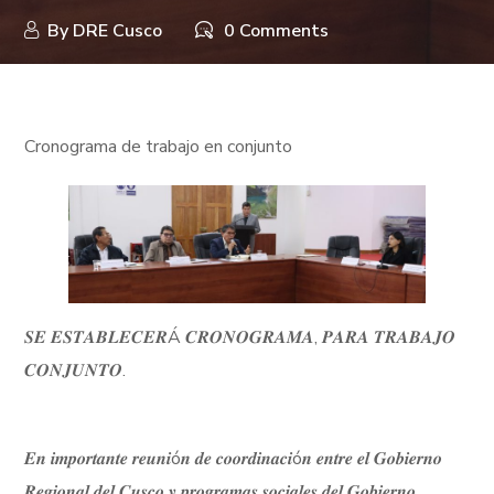
By
DRE Cusco
0 Comments
Cronograma de trabajo en conjunto
𝑺𝑬 𝑬𝑺𝑻𝑨𝑩𝑳𝑬𝑪𝑬𝑹Á 𝑪𝑹𝑶𝑵𝑶𝑮𝑹𝑨𝑴𝑨, 𝑷𝑨𝑹𝑨 𝑻𝑹𝑨𝑩𝑨𝑱𝑶
𝑪𝑶𝑵𝑱𝑼𝑵𝑻𝑶.
𝑬𝒏 𝒊𝒎𝒑𝒐𝒓𝒕𝒂𝒏𝒕𝒆 𝒓𝒆𝒖𝒏𝒊ó𝒏 𝒅𝒆 𝒄𝒐𝒐𝒓𝒅𝒊𝒏𝒂𝒄𝒊ó𝒏 𝒆𝒏𝒕𝒓𝒆 𝒆𝒍 𝑮𝒐𝒃𝒊𝒆𝒓𝒏𝒐
𝑹𝒆𝒈𝒊𝒐𝒏𝒂𝒍 𝒅𝒆𝒍 𝑪𝒖𝒔𝒄𝒐 𝒚 𝒑𝒓𝒐𝒈𝒓𝒂𝒎𝒂𝒔 𝒔𝒐𝒄𝒊𝒂𝒍𝒆𝒔 𝒅𝒆𝒍 𝑮𝒐𝒃𝒊𝒆𝒓𝒏𝒐