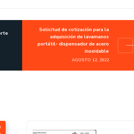
Solicitud de cotización para la
orte
adquisición de lavamanos
portátil- dispensador de acero
inoxidable
AGOSTO 12, 2022
0