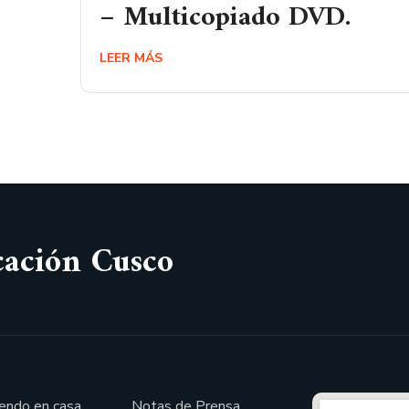
– Multicopiado DVD.
LEER MÁS
cación Cusco
endo en casa
Notas de Prensa