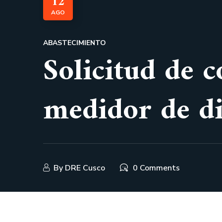
12
AGO
ABASTECIMIENTO
Solicitud de c
medidor de d
By
DRE Cusco
0 Comments