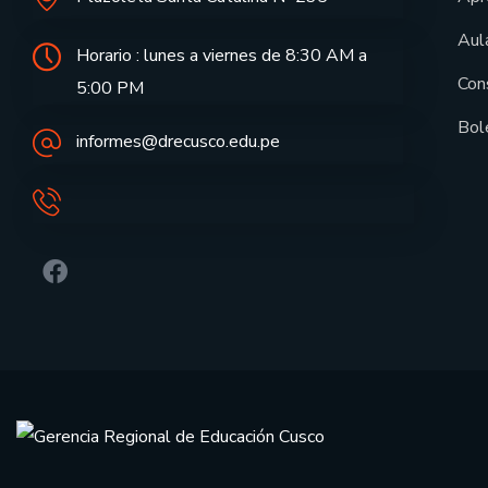
Aula
Horario : lunes a viernes de 8:30 AM a
Con
5:00 PM
Bol
informes@drecusco.edu.pe