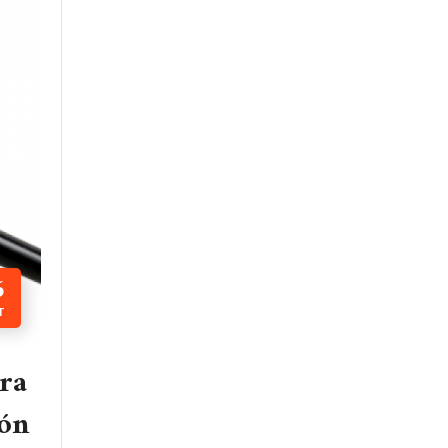
6
T
ara
ión