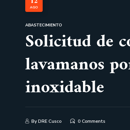
12
AGO
ABASTECIMIENTO
Solicitud de c
lavamanos por
inoxidable
By
DRE Cusco
0 Comments