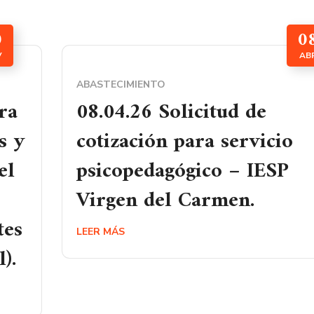
0
0
V
AB
ABASTECIMIENTO
ra
08.04.26 Solicitud de
s y
cotización para servicio
el
psicopedagógico – IESP
Virgen del Carmen.
tes
LEER MÁS
).