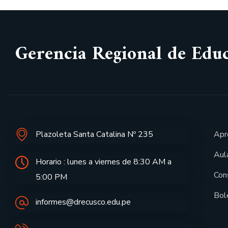
Gerencia Regional de Edu
Plazoleta Santa Catalina Nº 235
Apr
Aula
Horario : lunes a viernes de 8:30 AM a
Con
5:00 PM
Bol
informes@drecusco.edu.pe