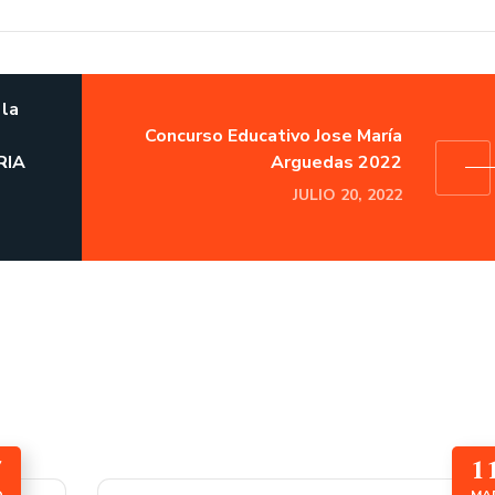
 la
Concurso Educativo Jose María
RIA
Arguedas 2022
JULIO 20, 2022
7
1