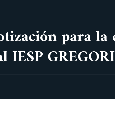
otización para la
cial IESP GREGO