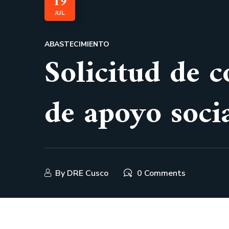
19
JUL
ABASTECIMIENTO
Solicitud de c
de apoyo so
By
DRE Cusco
0 Comments