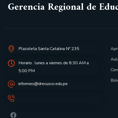
Gerencia Regional de Edu
Plazoleta Santa Catalina Nº 235
Apr
Aula
Horario : lunes a viernes de 8:30 AM a
Con
5:00 PM
Bol
informes@drecusco.edu.pe