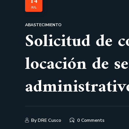
14
JUL
ABASTECIMIENTO
Solicitud de c
locación de se
administrat
By
DRE Cusco
0 Comments