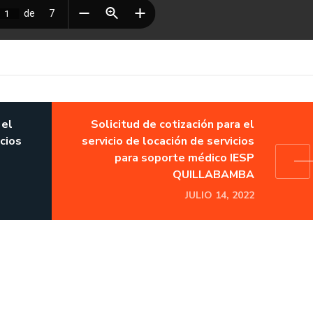
 el
Solicitud de cotización para el
icios
servicio de locación de servicios
para soporte médico IESP
QUILLABAMBA
JULIO 14, 2022