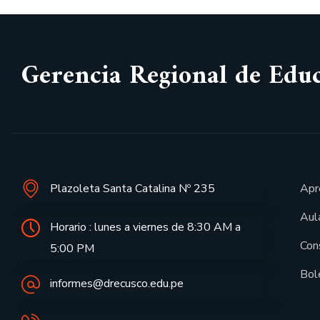
Gerencia Regional de Edu
Plazoleta Santa Catalina Nº 235
Apr
Aula
Horario : lunes a viernes de 8:30 AM a
Con
5:00 PM
Bol
informes@drecusco.edu.pe