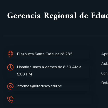
Gerencia Regional de Edu
Plazoleta Santa Catalina Nº 235
Apr
Aula
Horario : lunes a viernes de 8:30 AM a
Con
5:00 PM
Bol
informes@drecusco.edu.pe