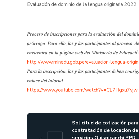
Evaluación de dominio de la lengua originaria 2022
𝑷𝒓𝒐𝒄𝒆𝒔𝒐 𝒅𝒆 𝒊𝒏𝒔𝒄𝒓𝒊𝒑𝒄𝒊𝒐𝒏𝒆𝒔 𝒑𝒂𝒓𝒂 𝒍𝒂 𝒆𝒗𝒂𝒍𝒖𝒂𝒄𝒊ó𝒏 𝒅𝒆𝒍 𝒅𝒐𝒎𝒊𝒏
𝒑𝒓ó𝒓𝒓𝒐𝒈𝒂. 𝑷𝒂𝒓𝒂 𝒆𝒍𝒍𝒐, 𝒍𝒐𝒔 𝒚 𝒍𝒂𝒔 𝒑𝒂𝒓𝒕𝒊𝒄𝒊𝒑𝒂𝒏𝒕𝒆𝒔 𝒂𝒍 𝒑𝒓𝒐𝒄𝒆𝒔𝒐, 𝒅
𝒆𝒏𝒄𝒖𝒆𝒏𝒕𝒓𝒂 𝒆𝒏 𝒍𝒂 𝒑á𝒈𝒊𝒏𝒂 𝒘𝒆𝒃 𝒅𝒆𝒍 𝑴𝒊𝒏𝒊𝒔𝒕𝒆𝒓𝒊𝒐 𝒅𝒆 𝑬𝒅𝒖𝒄𝒂𝒄𝒊ó
http://www.minedu.gob.pe/evaluacion-lengua-origin
𝑷𝒂𝒓𝒂 𝒍𝒂 𝒊𝒏𝒔𝒄𝒓𝒊𝒑𝒄𝒊ó𝒏, 𝒍𝒐𝒔 𝒚 𝒍𝒂𝒔 𝒑𝒂𝒓𝒕𝒊𝒄𝒊𝒑𝒂𝒏𝒕𝒆𝒔 𝒅𝒆𝒃𝒆𝒏 𝒄𝒐𝒏𝒔
𝒆𝒏𝒍𝒂𝒄𝒆 𝒅𝒆𝒍 𝒕𝒖𝒕𝒐𝒓𝒊𝒂𝒍:
https://www.youtube.com/watch?v=CL7Hgxu7yjw
Solicitud de cotización para
contratación de locación de
servicios Quispicanchi PPR