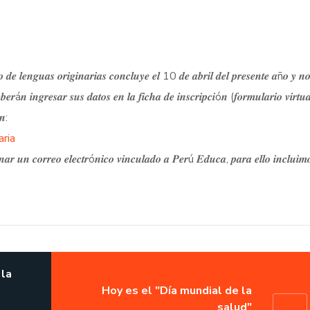
𝒐 𝒅𝒆 𝒍𝒆𝒏𝒈𝒖𝒂𝒔 𝒐𝒓𝒊𝒈𝒊𝒏𝒂𝒓𝒊𝒂𝒔 𝒄𝒐𝒏𝒄𝒍𝒖𝒚𝒆 𝒆𝒍 10 𝒅𝒆 𝒂𝒃𝒓𝒊𝒍 𝒅𝒆𝒍 𝒑𝒓𝒆𝒔𝒆𝒏𝒕𝒆 𝒂ñ𝒐 𝒚 
𝒆𝒃𝒆𝒓á𝒏 𝒊𝒏𝒈𝒓𝒆𝒔𝒂𝒓 𝒔𝒖𝒔 𝒅𝒂𝒕𝒐𝒔 𝒆𝒏 𝒍𝒂 𝒇𝒊𝒄𝒉𝒂 𝒅𝒆 𝒊𝒏𝒔𝒄𝒓𝒊𝒑𝒄𝒊ó𝒏 (𝒇𝒐𝒓𝒎𝒖𝒍𝒂𝒓𝒊𝒐 𝒗𝒊𝒓𝒕𝒖
𝒏:
aria
𝒈𝒏𝒂𝒓 𝒖𝒏 𝒄𝒐𝒓𝒓𝒆𝒐 𝒆𝒍𝒆𝒄𝒕𝒓ó𝒏𝒊𝒄𝒐 𝒗𝒊𝒏𝒄𝒖𝒍𝒂𝒅𝒐 𝒂 𝑷𝒆𝒓ú 𝑬𝒅𝒖𝒄𝒂, 𝒑𝒂𝒓𝒂 𝒆𝒍𝒍𝒐 𝒊𝒏𝒄𝒍𝒖𝒊𝒎
 la
Hoy es el "Día mundial de la
salud"