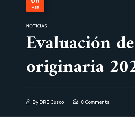
06
ABR
NOTICIAS
Evaluación de
originaria 20
By
DRE Cusco
0 Comments