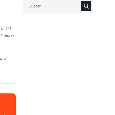
𝒐 𝒉𝒂𝒃𝒓á
𝒍) 𝒒𝒖𝒆 𝒔𝒆
𝒔 𝒆𝒍