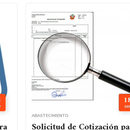
3
1
V
SE
ABASTECIMIENTO
ra
Solicitud de Cotización p