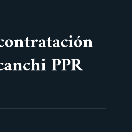
 contratación
icanchi PPR