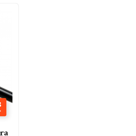
8
P
ara