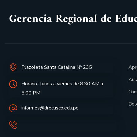
Gerencia Regional de Edu
Plazoleta Santa Catalina Nº 235
Apr
Aula
Horario : lunes a viernes de 8:30 AM a
Con
5:00 PM
Bol
informes@drecusco.edu.pe