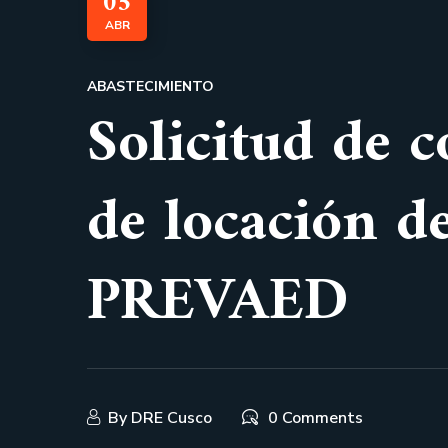
05
ABR
ABASTECIMIENTO
Solicitud de c
de locación d
PREVAED
By
DRE Cusco
0 Comments