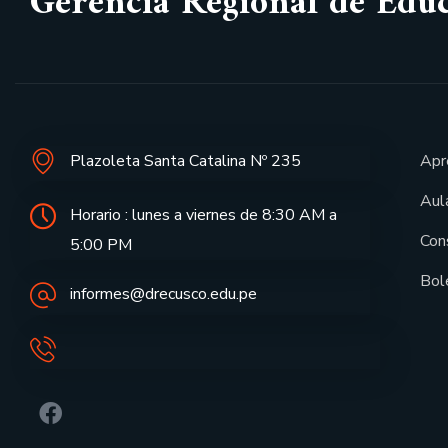
Gerencia Regional de Edu
Plazoleta Santa Catalina Nº 235
Apr
Aula
Horario : lunes a viernes de 8:30 AM a
Con
5:00 PM
Bol
informes@drecusco.edu.pe