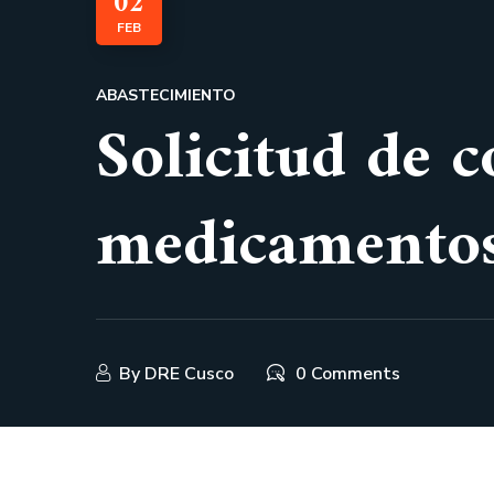
02
FEB
ABASTECIMIENTO
Solicitud de c
medicamento
By
DRE Cusco
0 Comments