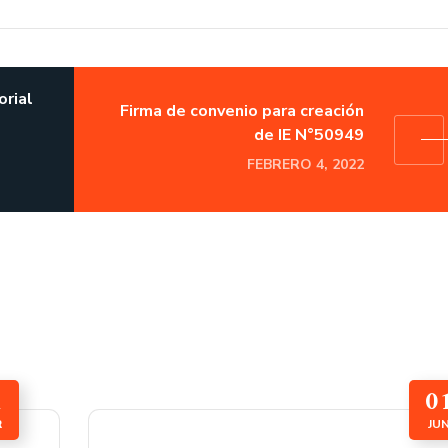
orial
Firma de convenio para creación
de IE N°50949
FEBRERO 4, 2022
1
0
R
JU