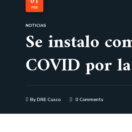
01
FEB
NOTICIAS
Se instalo co
COVID por la
By
DRE Cusco
0 Comments