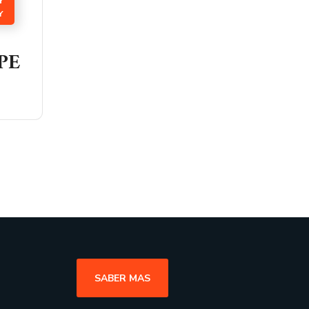
Y
TPE
SABER MAS