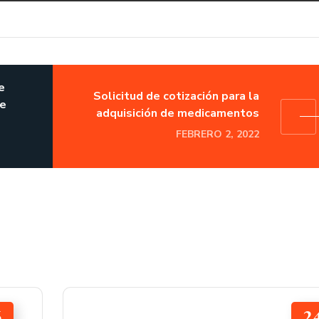
e
Solicitud de cotización para la
de
adquisición de medicamentos
FEBRERO 2, 2022
6
2