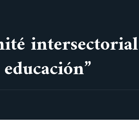
mité intersectori
 educación”