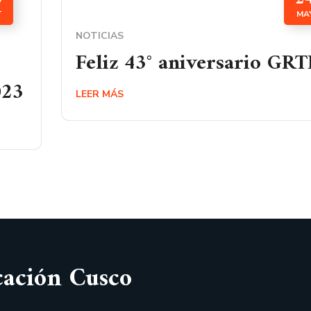
T
MA
NOTICIAS
Feliz 43° aniversario GR
023
LEER MÁS
cación Cusco