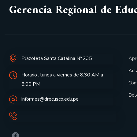
Gerencia Regional de Edu
Plazoleta Santa Catalina Nº 235
Apr
Aula
Horario : lunes a viernes de 8:30 AM a
Con
5:00 PM
Bol
informes@drecusco.edu.pe