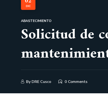
02
DIC
ABASTECIMIENTO
Solicitud de c
mantenimien
By
DRE Cusco
0 Comments