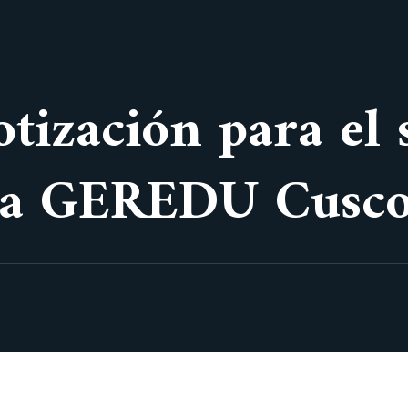
otización para el 
 la GEREDU Cusc