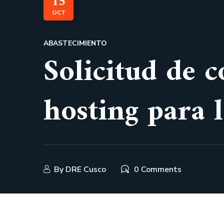
15
OCT
ABASTECIMIENTO
Solicitud de c
hosting para
By
DRE Cusco
0 Comments