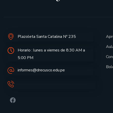
Plazoleta Santa Catalina Nº 235
Apr
Aula
Horario : lunes a viernes de 8:30 AM a
Con
5:00 PM
Bol
informes@drecusco.edu.pe