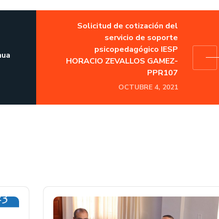
Solicitud de cotización del
servicio de soporte
psicopedagógico IESP
hua
HORACIO ZEVALLOS GAMEZ-
PPR107
OCTUBRE 4, 2021