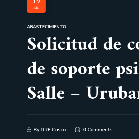
19
JUL
ABASTECIMIENTO
Solicitud de c
de soporte ps
Salle – Urub
By
DRE Cusco
0 Comments