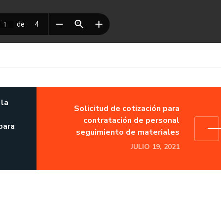
 la
Solicitud de cotización para
contratación de personal
para
seguimiento de materiales
JULIO 19, 2021