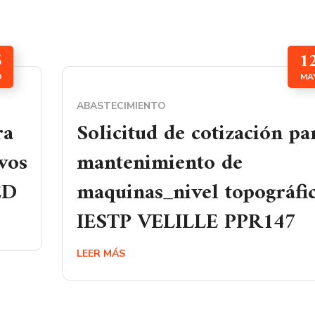
5
1
O
MA
ABASTECIMIENTO
ra
Solicitud de cotización pa
ivos
mantenimiento de
ED
maquinas_nivel topográfi
IESTP VELILLE PPR147
LEER MÁS