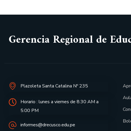
Gerencia Regional de Edu
Plazoleta Santa Catalina Nº 235
Apr
Aula
Horario : lunes a viernes de 8:30 AM a
Con
5:00 PM
Bol
informes@drecusco.edu.pe