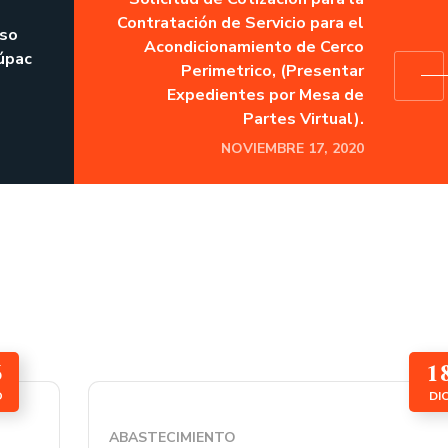
Contratación de Servicio para el
rso
Acondicionamiento de Cerco
úpac
Perimetrico, (Presentar
Expedientes por Mesa de
Partes Virtual).
NOVIEMBRE 17, 2020
6
1
O
DI
ABASTECIMIENTO