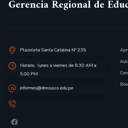
Gerencia Regional de Edu
Plazoleta Santa Catalina Nº 235
Apr
Aula
Horario : lunes a viernes de 8:30 AM a
Con
5:00 PM
Bol
informes@drecusco.edu.pe